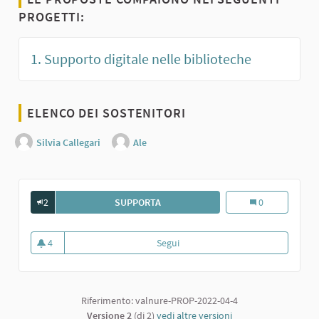
PROGETTI:
1. Supporto digitale nelle biblioteche
ELENCO DEI SOSTENITORI
Silvia Callegari
Ale
2
SUPPORTA
SMART UNIONE VALNURE VALCHERO
Smart Unione Va
0
4
Segui
Smart Unione Valnure Valchero
4 sostenitori
Riferimento: valnure-PROP-2022-04-4
Versione 2
(di 2)
vedi altre versioni