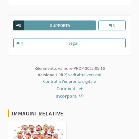
0
SUPPORTA
UNITI NEL CANTO, CONDIVIDIAMO MU
Uniti nel canto,
3
4
Segui
Uniti nel canto, condividiamo musi
4 sostenitori
Riferimento: valnure-PROP-2022-05-16
Versione 2
(di 2)
vedi altre versioni
Controlla l'impronta digitale
Condividi
Incorpora
IMMAGINI RELATIVE