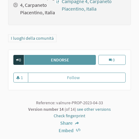
4, Carpaneto
(External link)
Piacentino, Italia
Filter results for category: I luoghi della comunità
I luoghi della comunità
0
ENDORSE
PIEVE DI TRAVAZZANO DI CARPANET
Pieve di Travaz
0
1
Follow
Pieve di Travazzano di Carpanet
1 follower
Reference: valnure-PROP-2023-04-33
Version number 14
(of 14)
see other versions
Check fingerprint
Share
Embed