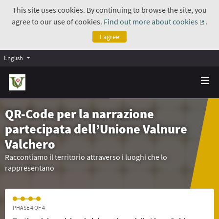
This site uses cookies. By continuing to browse the site, you
agree to our use of cookies.
Find out more about cookies
.
(Exte
I agree
English
QR-Code per la narrazione
partecipata dell’Unione Valnure
Valchero
Raccontiamo il territorio attraverso i luoghi che lo
rappresentano
PHASE 4 OF 4