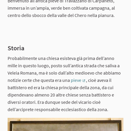
Benvenuto all’antica pieve di Travazzano di Carpaneto,
immersa in un’ampia, verde ben coltivata campagna, al
centro dello sbocco della valle del Chero nella pianura.
Storia
Probabilmente una chiesa esisteva già prima dell’anno
mille in questo luogo, posto sull’antica strada che saliva a
Veleia Romana, ma è solo dall’alto medioevo che abbiamo
notizie certe che questa era una
pieve
, cioè aveva il
(External link)
battistero ed era la chiesa principale della zona, da cui
dipendevano almeno 20 altre chiese senza battistero e
diversi oratori. Era dunque sede del vicario cioè
dell’arciprete responsabile ecclesiastico della zona.