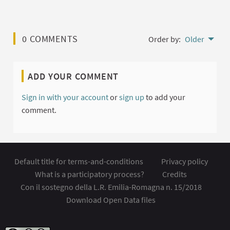
0 COMMENTS
Order by:
Older
ADD YOUR COMMENT
Sign in with your account
or
sign up
to add your
comment.
Default title for terms-and-conditions
Privacy policy
What is a participatory process?
Credits
Con il sostegno della L.R. Emilia-Romagna n. 15/2018
Download Open Data files