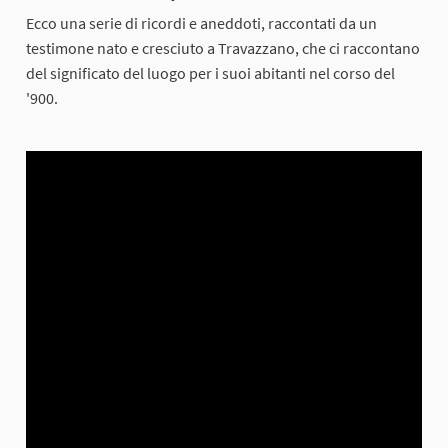
Ecco una serie di ricordi e aneddoti, raccontati da un
testimone nato e cresciuto a Travazzano, che ci raccontano
del significato del luogo per i suoi abitanti nel corso del
'900.