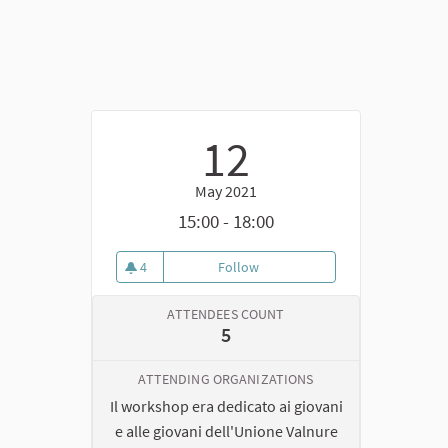
12
May 2021
15:00 - 18:00
4
Follow
Secondo workshop con i Giovani
4 followers
ATTENDEES COUNT
5
ATTENDING ORGANIZATIONS
Il workshop era dedicato ai giovani
e alle giovani dell'Unione Valnure