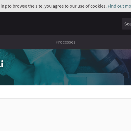
uing to browse the site, you agree to our use of cookies.
Find out mo
Sear
Processes
i