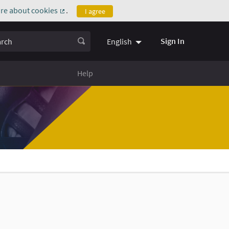
re about cookies
.
I agree
(External link)
ch
Sign In
English
Help