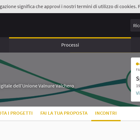
gazione significa che approvi i nostri termini di utilizzo di cookies. 
Ricer
Processi
FA
S
digitale dell’Unione Valnure Valchero
19
Vi
OTA I PROGETTI
FAI LA TUA PROPOSTA
INCONTRI