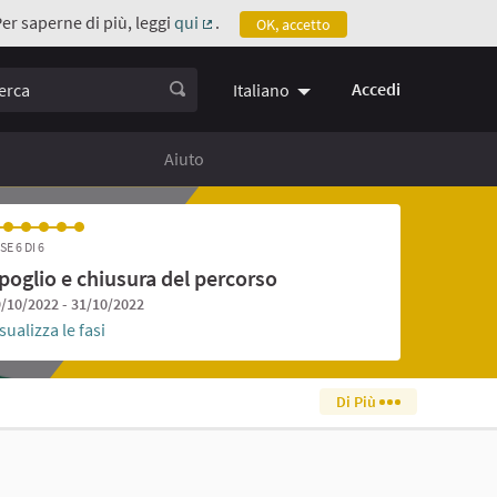
Per saperne di più, leggi
qui
.
OK, accetto
(Collegamento esterno)
ca
Accedi
Italiano
Aiuto
SE 6 DI 6
poglio e chiusura del percorso
/10/2022 - 31/10/2022
sualizza le fasi
Di Più