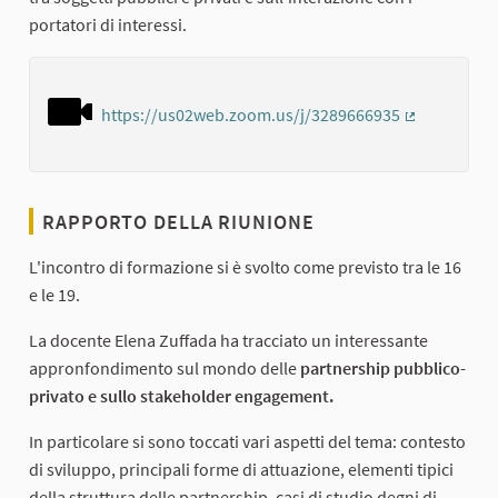
portatori di interessi.
https://us02web.zoom.us/j/3289666935
(Collegamen
RAPPORTO DELLA RIUNIONE
L'incontro di formazione si è svolto come previsto tra le 16
e le 19.
La docente Elena Zuffada ha tracciato un interessante
appronfondimento sul mondo delle
partnership pubblico-
privato e sullo stakeholder engagement.
In particolare si sono toccati vari aspetti del tema: contesto
di sviluppo, principali forme di attuazione, elementi tipici
della struttura delle partnership, casi di studio degni di