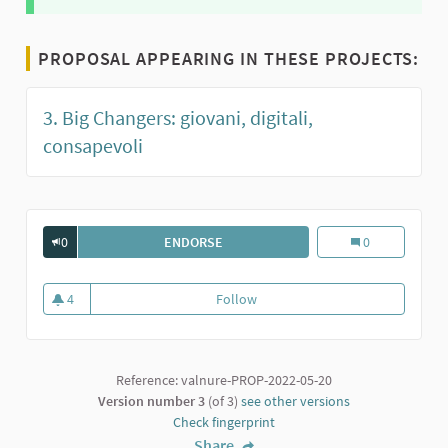
PROPOSAL APPEARING IN THESE PROJECTS:
3. Big Changers: giovani, digitali,
consapevoli
0
ENDORSE
BIG CHANGERS – UNIONE DIGITALE
Big Changers – U
0
4
Follow
Big Changers – Unione Digitale
4 followers
Reference: valnure-PROP-2022-05-20
Version number 3
(of 3)
see other versions
Check fingerprint
Share