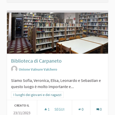
Biblioteca di Carpaneto
Unione Valnure Valchero
Siamo Sofia, Veronica, Elisa, Leonardo e Sebastian e
questo luogo è molto importante e...
Filtra i risultati per categoria: I luoghi dei giovani e dei ragazzi
I luoghi dei giovani e dei ragazzi
CREATO IL
1
1 SOSTENITORI
SEGUI
0
0
23/11/2023
BIBLIOTECA DI CARPANETO