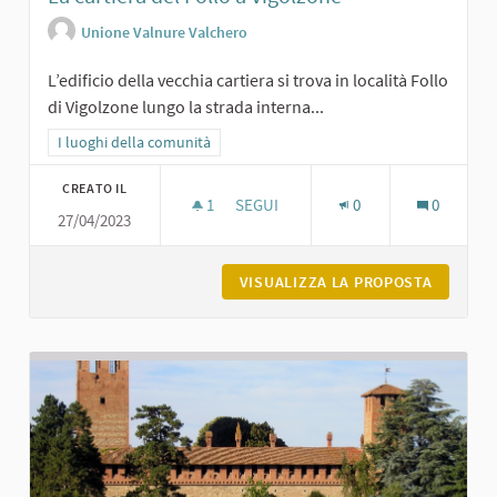
Unione Valnure Valchero
L’edificio della vecchia cartiera si trova in località Follo
di Vigolzone lungo la strada interna...
Filtra i risultati per categoria: I luoghi della comunità
I luoghi della comunità
CREATO IL
1
1 SOSTENITORI
SEGUI
0
0
27/04/2023
LA CARTIERA DEL FOLLO A VIGOLZON
VISUALIZZA LA PROPOSTA
LA CART