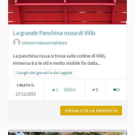
La grande Panchina rossa di Villò
Unione Valnure Valchero
La panchina rossa si trova sulle colline di Villò,
immersa tra le viti e molto visibile fin dalla...
Filtra i risultati per categoria: I luoghi dei giovani e dei ragazzi
I luoghi dei giovani e dei ragazzi
CREATO IL
1
1 SOSTENITORI
SEGUI
0
0
27/11/2023
LA GRANDE PANCHINA ROSSA DI VILL
VISUALIZZA LA PROPOSTA
LA GRAN