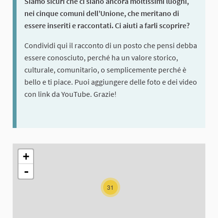
Siamo sicuri che ci siano ancora moltissimi luoghi,
nei cinque comuni dell’Unione, che meritano di
essere inseriti e raccontati. Ci aiuti a farli scoprire?
Condividi qui il racconto di un posto che pensi debba
essere conosciuto, perché ha un valore storico,
culturale, comunitario, o semplicemente perché è
bello e ti piace. Puoi aggiungere delle foto e dei video
con link da YouTube. Grazie!
L'elemento seguente è una mappa che presenta gli elementi di q
+
-
31