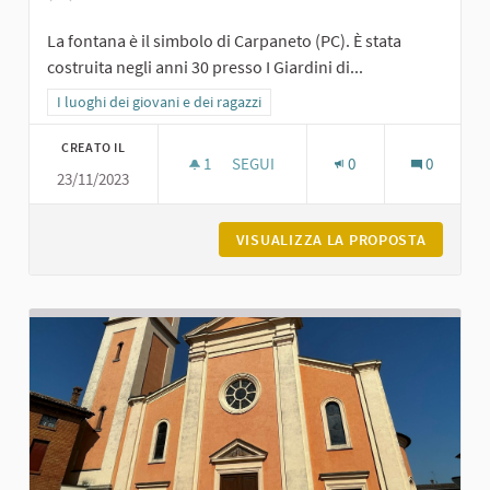
La fontana è il simbolo di Carpaneto (PC). È stata
costruita negli anni 30 presso I Giardini di...
Filtra i risultati per categoria: I luoghi dei giovani e dei ragazzi
I luoghi dei giovani e dei ragazzi
CREATO IL
1
1 SOSTENITORI
SEGUI
0
0
23/11/2023
LA FONTANA DEI GIARDINI DI CARPA
VISUALIZZA LA PROPOSTA
LA FONT