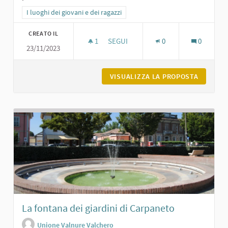
Filtra i risultati per categoria: I luoghi dei giovani e dei ragazzi
I luoghi dei giovani e dei ragazzi
CREATO IL
1
1 SOSTENITORI
SEGUI
0
0
23/11/2023
PARCO DEGLI ALPINI A CARPANETO
VISUALIZZA LA PROPOSTA
PARCO D
La fontana dei giardini di Carpaneto
Unione Valnure Valchero