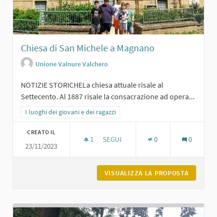
Chiesa di San Michele a Magnano
Unione Valnure Valchero
NOTIZIE STORICHELa chiesa attuale risale al
Settecento. Al 1887 risale la consacrazione ad opera...
Filtra i risultati per categoria: I luoghi dei giovani e dei ragazzi
I luoghi dei giovani e dei ragazzi
CREATO IL
1
1 SOSTENITORI
SEGUI
0
0
23/11/2023
CHIESA DI SAN MICHELE A MAGNANO
VISUALIZZA LA PROPOSTA
CHIESA 