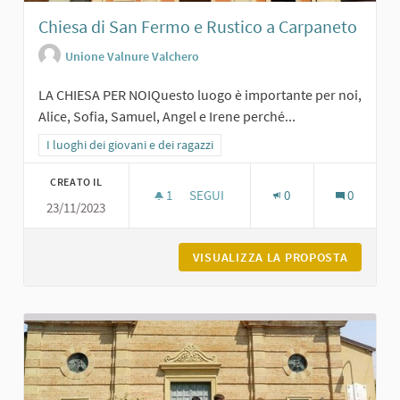
Chiesa di San Fermo e Rustico a Carpaneto
Unione Valnure Valchero
LA CHIESA PER NOIQuesto luogo è importante per noi,
Alice, Sofia, Samuel, Angel e Irene perché...
Filtra i risultati per categoria: I luoghi dei giovani e dei ragazzi
I luoghi dei giovani e dei ragazzi
CREATO IL
1
1 SOSTENITORI
SEGUI
0
0
23/11/2023
CHIESA DI SAN FERMO E RUSTICO A
VISUALIZZA LA PROPOSTA
CHIESA 