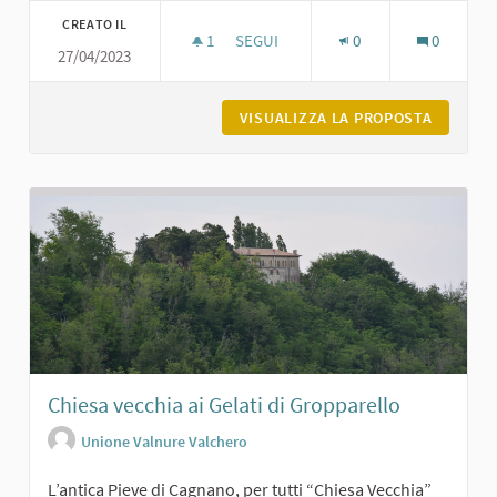
CREATO IL
1
1 SOSTENITORI
SEGUI
0
0
27/04/2023
BORGO DI SARIANO
VISUALIZZA LA PROPOSTA
BORGO D
Chiesa vecchia ai Gelati di Gropparello
Unione Valnure Valchero
L’antica Pieve di Cagnano, per tutti “Chiesa Vecchia”