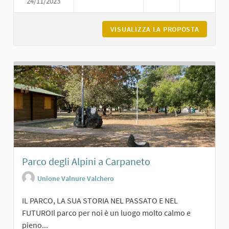
24/11/2023
IL BOSCO DI FORNACE VECCHIA A P
VISUALIZZA LA PROPOSTA
IL BOSC
Parco degli Alpini a Carpaneto
Unione Valnure Valchero
IL PARCO, LA SUA STORIA NEL PASSATO E NEL
FUTUROIl parco per noi è un luogo molto calmo e
pieno...