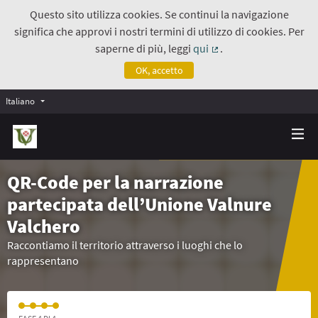
Questo sito utilizza cookies. Se continui la navigazione
significa che approvi i nostri termini di utilizzo di cookies. Per
saperne di più, leggi
qui
.
(Collegamento estern
OK, accetto
Italiano
QR-Code per la narrazione
partecipata dell’Unione Valnure
Valchero
Raccontiamo il territorio attraverso i luoghi che lo
rappresentano