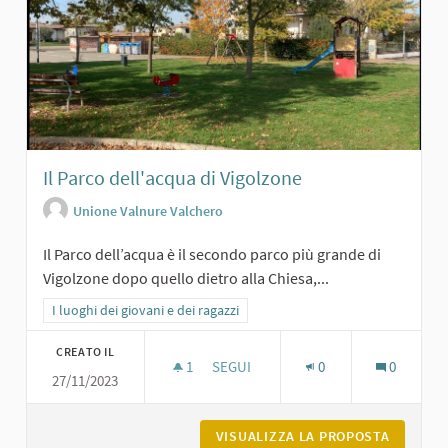
Il Parco dell'acqua di Vigolzone
Unione Valnure Valchero
Il Parco dell’acqua è il secondo parco più grande di
Vigolzone dopo quello dietro alla Chiesa,...
Filtra i risultati per categoria: I luoghi dei giovani e dei ragazzi
I luoghi dei giovani e dei ragazzi
CREATO IL
1
1 SOSTENITORI
SEGUI
0
0
27/11/2023
IL PARCO DELL'ACQUA DI VIGOLZONE
VISUALIZZA LA PROPOSTA
IL PARC