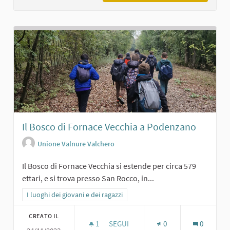
Il Bosco di Fornace Vecchia a Podenzano
Unione Valnure Valchero
Il Bosco di Fornace Vecchia si estende per circa 579
ettari, e si trova presso San Rocco, in...
Filtra i risultati per categoria: I luoghi dei giovani e dei ragazzi
I luoghi dei giovani e dei ragazzi
CREATO IL
1
1 SOSTENITORI
SEGUI
0
0