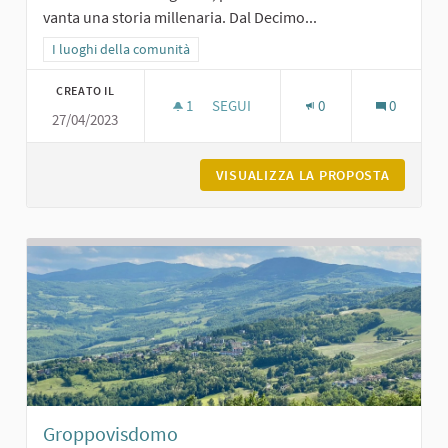
vanta una storia millenaria. Dal Decimo...
Filtra i risultati per categoria: I luoghi della comunità
I luoghi della comunità
CREATO IL
1
1 SOSTENITORI
SEGUI
0
0
27/04/2023
CHIESA VECCHIA AI GELATI DI GROP
VISUALIZZA LA PROPOSTA
CHIESA 
Groppovisdomo