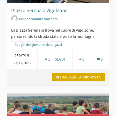
Piazza Serena a Vigolzone
Unione Valnure Valchero
La piazza Serena si trova nel cuore di Vigolzone,
percorrendo la strada statale verso la montagna...
Filtra i risultati per categoria: I luoghi dei giovani e dei ragazzi
I luoghi dei giovani e dei ragazzi
CREATO IL
1
1 SOSTENITORI
SEGUI
0
0
27/11/2023
PIAZZA SERENA A VIGOLZONE
VISUALIZZA LA PROPOSTA
PIAZZA 