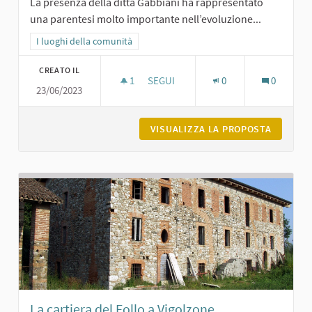
La presenza della ditta Gabbiani ha rappresentato
una parentesi molto importante nell’evoluzione...
Filtra i risultati per categoria: I luoghi della comunità
I luoghi della comunità
CREATO IL
1
1 SOSTENITORI
SEGUI
0
0
23/06/2023
LA BREVETTI GABBIANI A PODENZAN
VISUALIZZA LA PROPOSTA
LA BREV
La cartiera del Follo a Vigolzone