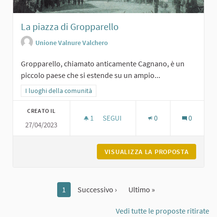
La piazza di Gropparello
Unione Valnure Valchero
Gropparello, chiamato anticamente Cagnano, è un
piccolo paese che si estende su un ampio...
Filtra i risultati per categoria: I luoghi della comunità
I luoghi della comunità
CREATO IL
1
1 SOSTENITORI
SEGUI
0
0
27/04/2023
LA PIAZZA DI GROPPARELLO
VISUALIZZA LA PROPOSTA
LA PIAZ
1
Successivo ›
Ultimo »
Vedi tutte le proposte ritirate