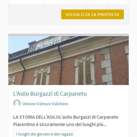
VISUALIZZA LA PROPOSTA
BIBLIOT
L'Asilo Burgazzi di Carpaneto
Unione Valnure Valchero
LA STORIA DELL'ASILOL’asilo Burgazzi di Carpaneto
Piacentino è sicuramente uno dei luoghi più...
Filtra i risultati per categoria: I luoghi dei giovani e dei ragazzi
I luoghi dei giovani e dei ragazzi