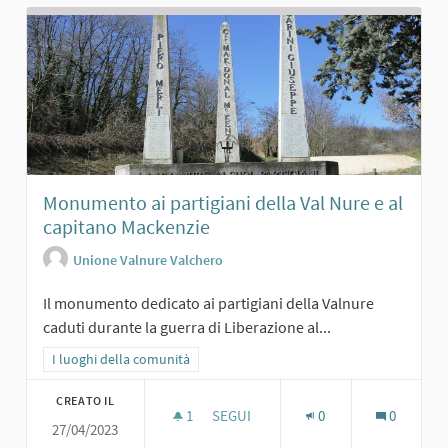
Monumento ai partigiani della Val Nure e al
capitano Mackenzie
Unione Valnure Valchero
Il monumento dedicato ai partigiani della Valnure
caduti durante la guerra di Liberazione al...
Filtra i risultati per categoria: I luoghi della comunità
I luoghi della comunità
CREATO IL
1
1 SOSTENITORI
SEGUI
0
0
27/04/2023
MONUMENTO AI PARTIGIANI DELLA V