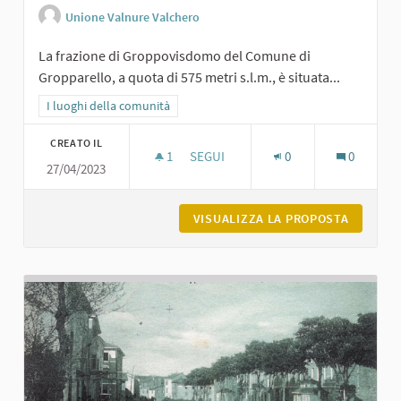
Unione Valnure Valchero
La frazione di Groppovisdomo del Comune di
Gropparello, a quota di 575 metri s.l.m., è situata...
Filtra i risultati per categoria: I luoghi della comunità
I luoghi della comunità
CREATO IL
1
1 SOSTENITORI
SEGUI
0
0
27/04/2023
GROPPOVISDOMO
VISUALIZZA LA PROPOSTA
GROPPO