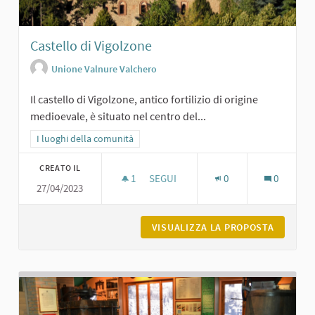
Castello di Vigolzone
Unione Valnure Valchero
Il castello di Vigolzone, antico fortilizio di origine
medioevale, è situato nel centro del...
Filtra i risultati per categoria: I luoghi della comunità
I luoghi della comunità
CREATO IL
1
1 SOSTENITORI
SEGUI
0
0
27/04/2023
CASTELLO DI VIGOLZONE
VISUALIZZA LA PROPOSTA
CASTELL