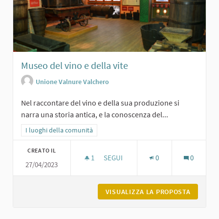
Museo del vino e della vite
Unione Valnure Valchero
Nel raccontare del vino e della sua produzione si
narra una storia antica, e la conoscenza del...
Filtra i risultati per categoria: I luoghi della comunità
I luoghi della comunità
CREATO IL
1
1 SOSTENITORI
SEGUI
0
0
27/04/2023
MUSEO DEL VINO E DELLA VITE
VISUALIZZA LA PROPOSTA
MUSEO D