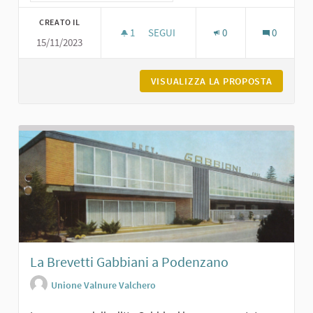
CREATO IL
1
1 SOSTENITORI
SEGUI
0
0
15/11/2023
L'ASILO BURGAZZI DI CARPANETO
VISUALIZZA LA PROPOSTA
L'ASILO
La Brevetti Gabbiani a Podenzano
Unione Valnure Valchero