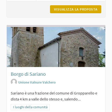
VISUALIZZA LA PROPOSTA
MONUMEN
Borgo di Sariano
Unione Valnure Valchero
Sariano è una frazione del comune di Gropparello e
dista 4 km a valle dello stesso e, salendo...
Filtra i risultati per categoria: I luoghi della comunità
I luoghi della comunità