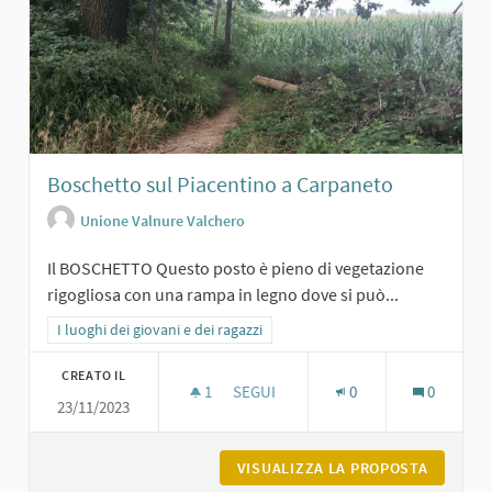
Boschetto sul Piacentino a Carpaneto
Unione Valnure Valchero
Il BOSCHETTO Questo posto è pieno di vegetazione
rigogliosa con una rampa in legno dove si può...
Filtra i risultati per categoria: I luoghi dei giovani e dei ragazzi
I luoghi dei giovani e dei ragazzi
CREATO IL
1
1 SOSTENITORI
SEGUI
0
0
23/11/2023
BOSCHETTO SUL PIACENTINO A CAR
VISUALIZZA LA PROPOSTA
BOSCHET