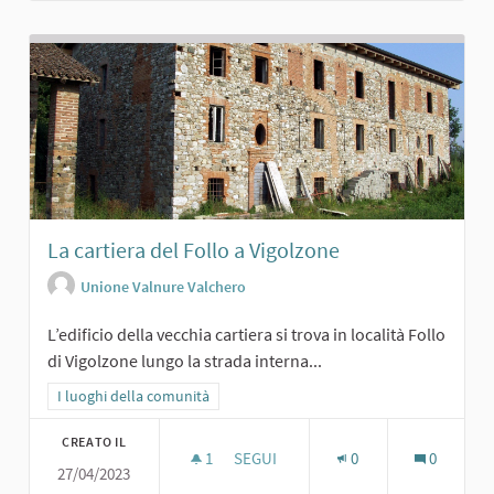
La cartiera del Follo a Vigolzone
Unione Valnure Valchero
L’edificio della vecchia cartiera si trova in località Follo
di Vigolzone lungo la strada interna...
Filtra i risultati per categoria: I luoghi della comunità
I luoghi della comunità
CREATO IL
1
1 SOSTENITORI
SEGUI
0
0
27/04/2023
LA CARTIERA DEL FOLLO A VIGOLZON