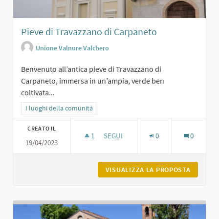
Pieve di Travazzano di Carpaneto
Unione Valnure Valchero
Benvenuto all’antica pieve di Travazzano di
Carpaneto, immersa in un’ampia, verde ben
coltivata...
Filtra i risultati per categoria: I luoghi della comunità
I luoghi della comunità
CREATO IL
1
1 SOSTENITORI
SEGUI
0
0
19/04/2023
PIEVE DI TRAVAZZANO DI CARPANET
VISUALIZZA LA PROPOSTA
PIEVE D