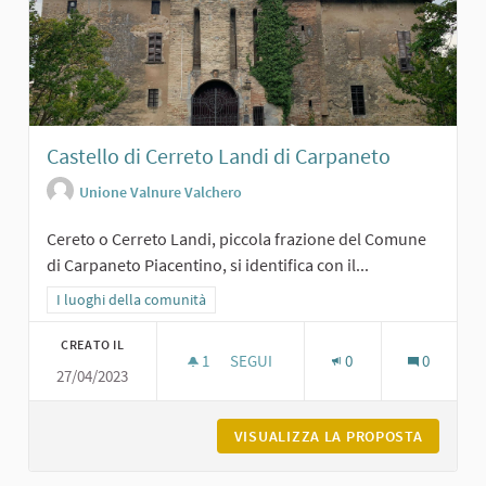
Castello di Cerreto Landi di Carpaneto
Unione Valnure Valchero
Cereto o Cerreto Landi, piccola frazione del Comune
di Carpaneto Piacentino, si identifica con il...
Filtra i risultati per categoria: I luoghi della comunità
I luoghi della comunità
CREATO IL
1
1 SOSTENITORI
SEGUI
0
0
27/04/2023
CASTELLO DI CERRETO LANDI DI CA
VISUALIZZA LA PROPOSTA
CASTELL