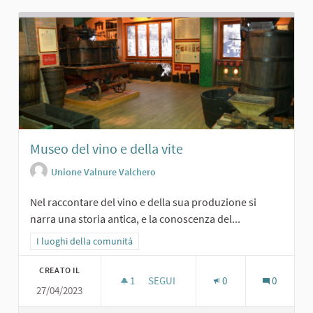
Museo del vino e della vite
Unione Valnure Valchero
Nel raccontare del vino e della sua produzione si
narra una storia antica, e la conoscenza del...
Filtra i risultati per categoria: I luoghi della comunità
I luoghi della comunità
CREATO IL
1
1 SOSTENITORI
SEGUI
0
0
27/04/2023
MUSEO DEL VINO E DELLA VITE