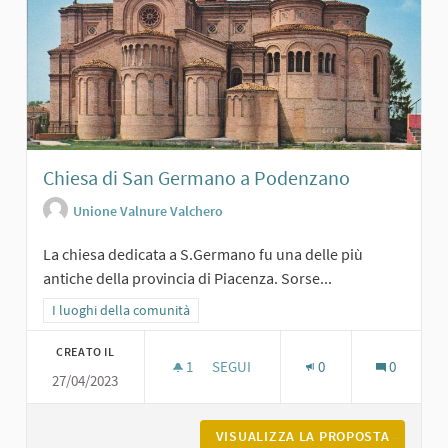
Chiesa di San Germano a Podenzano
Unione Valnure Valchero
La chiesa dedicata a S.Germano fu una delle più
antiche della provincia di Piacenza. Sorse...
Filtra i risultati per categoria: I luoghi della comunità
I luoghi della comunità
CREATO IL
1
1 SOSTENITORI
SEGUI
0
0
27/04/2023
CHIESA DI SAN GERMANO A PODENZ
VISUALIZZA LA PROPOSTA
CHIESA 