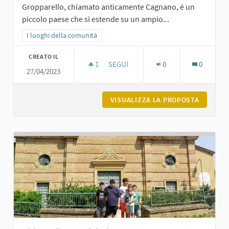
Gropparello, chiamato anticamente Cagnano, è un
piccolo paese che si estende su un ampio...
Filtra i risultati per categoria: I luoghi della comunità
I luoghi della comunità
CREATO IL
1
1 SOSTENITORI
SEGUI
0
0
27/04/2023
LA PIAZZA DI GROPPARELLO
VISUALIZZA LA PROPOSTA
LA PIAZ