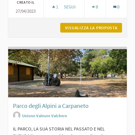
CREATO IL
1
1 SOSTENITORI
SEGUI
0
0
27/04/2023
CHIESA VECCHIA AI GELATI DI GROP
VISUALIZZA LA PROPOSTA
CHIESA 
Parco degli Alpini a Carpaneto
Unione Valnure Valchero
IL PARCO, LA SUA STORIA NEL PASSATO E NEL