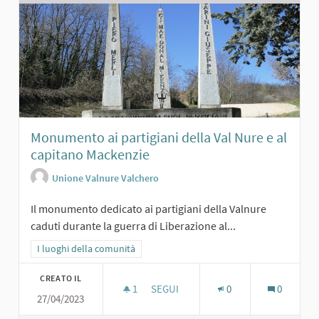
Monumento ai partigiani della Val Nure e al
capitano Mackenzie
Unione Valnure Valchero
Il monumento dedicato ai partigiani della Valnure
caduti durante la guerra di Liberazione al...
Filtra i risultati per categoria: I luoghi della comunità
I luoghi della comunità
CREATO IL
1
1 SOSTENITORI
SEGUI
0
0
27/04/2023
MONUMENTO AI PARTIGIANI DELLA V