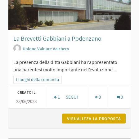
La Brevetti Gabbiani a Podenzano
Unione Valnure Valchero
La presenza della ditta Gabbiani ha rappresentato
una parentesi molto importante nell’evoluzione...
Filtra i risultati per categoria: I luoghi della comunità
I luoghi della comunità
CREATO IL
1
1 SOSTENITORI
SEGUI
0
0
23/06/2023
LA BREVETTI GABBIANI A PODENZAN
VISUALIZZA LA PROPOSTA
LA BREV