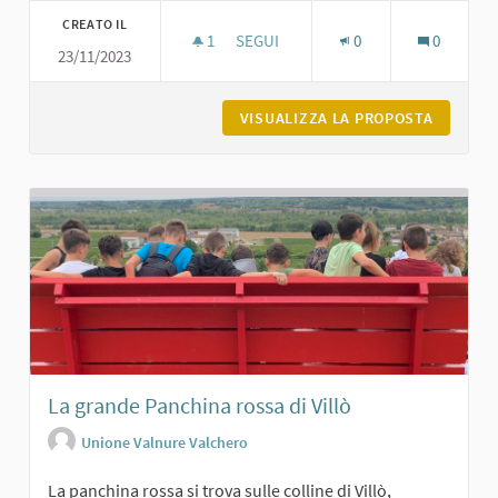
CREATO IL
1
1 SOSTENITORI
SEGUI
0
0
23/11/2023
LA FONTANA DEI GIARDINI DI CARPA
VISUALIZZA LA PROPOSTA
LA FONT
La grande Panchina rossa di Villò
Unione Valnure Valchero
La panchina rossa si trova sulle colline di Villò,