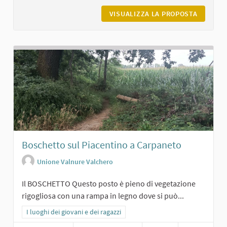
VISUALIZZA LA PROPOSTA
MONUMEN
Boschetto sul Piacentino a Carpaneto
Unione Valnure Valchero
Il BOSCHETTO Questo posto è pieno di vegetazione
rigogliosa con una rampa in legno dove si può...
Filtra i risultati per categoria: I luoghi dei giovani e dei ragazzi
I luoghi dei giovani e dei ragazzi