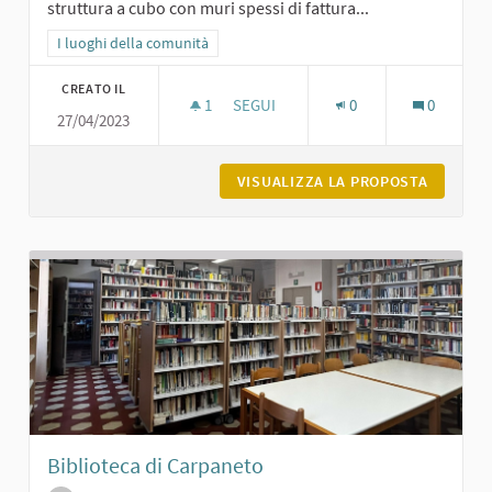
struttura a cubo con muri spessi di fattura...
Filtra i risultati per categoria: I luoghi della comunità
I luoghi della comunità
CREATO IL
1
1 SOSTENITORI
SEGUI
0
0
27/04/2023
ROCCA DI SAN GIORGIO
VISUALIZZA LA PROPOSTA
ROCCA D
Biblioteca di Carpaneto