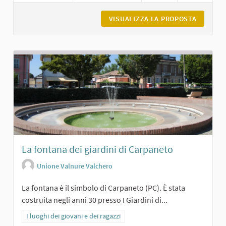
VISUALIZZA LA PROPOSTA
LA CART
La fontana dei giardini di Carpaneto
Unione Valnure Valchero
La fontana è il simbolo di Carpaneto (PC). È stata
costruita negli anni 30 presso I Giardini di...
Filtra i risultati per categoria: I luoghi dei giovani e dei ragazzi
I luoghi dei giovani e dei ragazzi