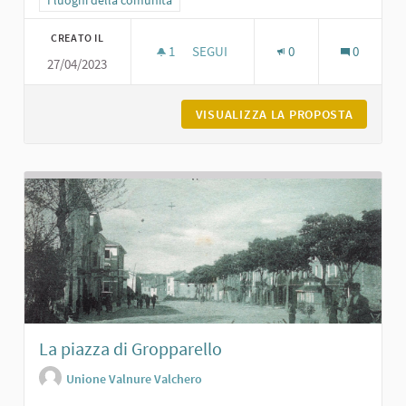
CREATO IL
1
1 SOSTENITORI
SEGUI
0
0
27/04/2023
CASTELLO DI MONTANARO - EX ORF
VISUALIZZA LA PROPOSTA
CASTELL
La piazza di Gropparello
Unione Valnure Valchero