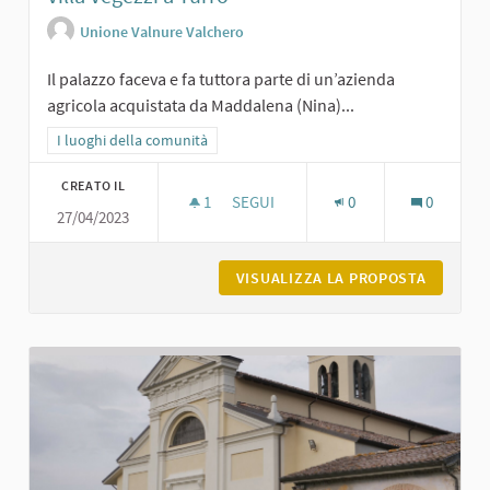
Unione Valnure Valchero
Il palazzo faceva e fa tuttora parte di un’azienda
agricola acquistata da Maddalena (Nina)...
Filtra i risultati per categoria: I luoghi della comunità
I luoghi della comunità
CREATO IL
1
1 SOSTENITORI
SEGUI
0
0
27/04/2023
VILLA VEGEZZI A TURRO
VISUALIZZA LA PROPOSTA
VILLA V