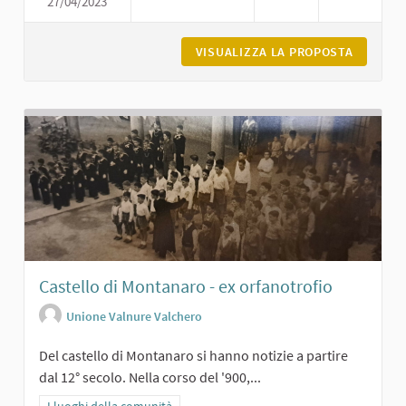
27/04/2023
CASTELLO DI VIGOLZONE
VISUALIZZA LA PROPOSTA
CASTELL
Castello di Montanaro - ex orfanotrofio
Unione Valnure Valchero
Del castello di Montanaro si hanno notizie a partire
dal 12° secolo. Nella corso del '900,...
Filtra i risultati per categoria: I luoghi della comunità
I luoghi della comunità