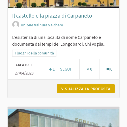
Il castello e la piazza di Carpaneto
Unione Valnure Valchero
L’esistenza di una località di nome Carpaneto è
documenta dai tempi dei Longobardi. Chi voglia...
Filtra i risultati per categoria: I luoghi della comunità
I luoghi della comunità
CREATO IL
1
1 SOSTENITORI
SEGUI
0
0
27/04/2023
IL CASTELLO E LA PIAZZA DI CARPAN
VISUALIZZA LA PROPOSTA
IL CAST