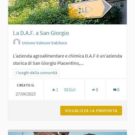
La D.A.F. a San Giorgio
Unione Valnure Valchero
L’azienda agroalimentare e chimica D.A.F è un’azienda
storica di San Giorgio Piacentino,...
Filtra i risultati per categoria: I luoghi della comunità
I luoghi della comunità
CREATO IL
1
1 SOSTENITORI
SEGUI
0
0
27/04/2023
LA D.A.F. A SAN GIORGIO
VISUALIZZA LA PROPOSTA
LA D.A.F