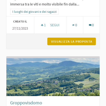
immersa tra le viti e molto visibile fin dalla...
Filtra i risultati per categoria: I luoghi dei giovani e dei ragazzi
I luoghi dei giovani e dei ragazzi
CREATO IL
1
1 SOSTENITORI
SEGUI
0
0
27/11/2023
LA GRANDE PANCHINA ROSSA DI VILL
VISUALIZZA LA PROPOSTA
LA GRAN
Groppovisdomo