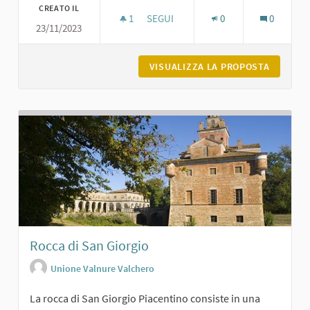
CREATO IL
1
1 SOSTENITORI
SEGUI
0
0
23/11/2023
BOSCHETTO SUL PIACENTINO A CAR
VISUALIZZA LA PROPOSTA
BOSCHET
Rocca di San Giorgio
Unione Valnure Valchero
La rocca di San Giorgio Piacentino consiste in una