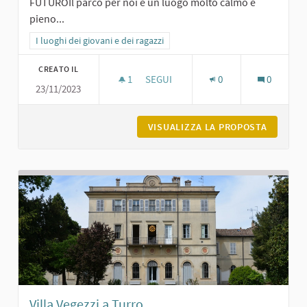
FUTUROIl parco per noi è un luogo molto calmo e
pieno...
Filtra i risultati per categoria: I luoghi dei giovani e dei ragazzi
I luoghi dei giovani e dei ragazzi
CREATO IL
1
1 SOSTENITORI
SEGUI
0
0
23/11/2023
PARCO DEGLI ALPINI A CARPANETO
VISUALIZZA LA PROPOSTA
PARCO D
Villa Vegezzi a Turro