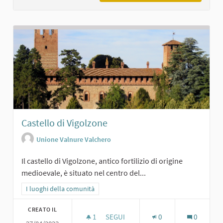
Castello di Vigolzone
Unione Valnure Valchero
Il castello di Vigolzone, antico fortilizio di origine
medioevale, è situato nel centro del...
Filtra i risultati per categoria: I luoghi della comunità
I luoghi della comunità
CREATO IL
1
1 SOSTENITORI
SEGUI
0
0