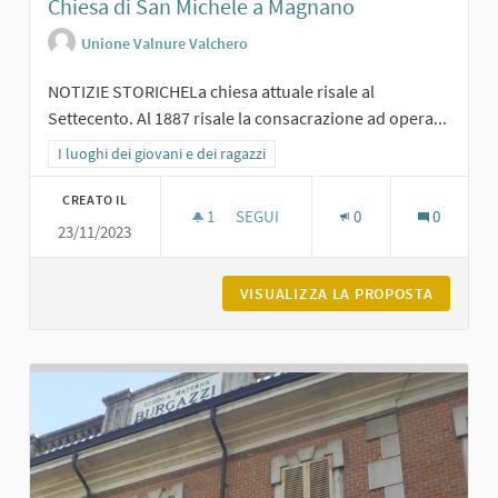
Chiesa di San Michele a Magnano
Unione Valnure Valchero
NOTIZIE STORICHELa chiesa attuale risale al
Settecento. Al 1887 risale la consacrazione ad opera...
Filtra i risultati per categoria: I luoghi dei giovani e dei ragazzi
I luoghi dei giovani e dei ragazzi
CREATO IL
1
1 SOSTENITORI
SEGUI
0
0
23/11/2023
CHIESA DI SAN MICHELE A MAGNANO
VISUALIZZA LA PROPOSTA
CHIESA 