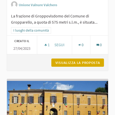
Unione Valnure Valchero
La frazione di Groppovisdomo del Comune di
Gropparello, a quota di 575 metri s.l.m., è situata...
Filtra i risultati per categoria: I luoghi della comunità
I luoghi della comunità
CREATO IL
1
1 SOSTENITORI
SEGUI
0
0
27/04/2023
GROPPOVISDOMO
VISUALIZZA LA PROPOSTA
GROPPO