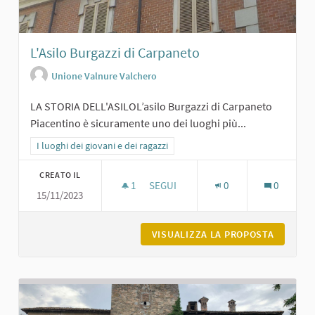
L'Asilo Burgazzi di Carpaneto
Unione Valnure Valchero
LA STORIA DELL'ASILOL’asilo Burgazzi di Carpaneto
Piacentino è sicuramente uno dei luoghi più...
Filtra i risultati per categoria: I luoghi dei giovani e dei ragazzi
I luoghi dei giovani e dei ragazzi
CREATO IL
1
1 SOSTENITORI
SEGUI
0
0
15/11/2023
L'ASILO BURGAZZI DI CARPANETO
VISUALIZZA LA PROPOSTA
L'ASILO