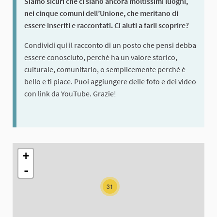
Siamo sicuri che ci siano ancora moltissimi luoghi,
nei cinque comuni dell’Unione, che meritano di
essere inseriti e raccontati. Ci aiuti a farli scoprire?
Condividi qui il racconto di un posto che pensi debba
essere conosciuto, perché ha un valore storico,
culturale, comunitario, o semplicemente perché è
bello e ti piace. Puoi aggiungere delle foto e dei video
con link da YouTube. Grazie!
L'elemento seguente è una mappa che presenta gli elementi di q
+
-
31