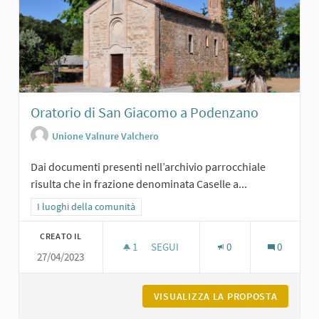
Oratorio di San Giacomo a Podenzano
Unione Valnure Valchero
Dai documenti presenti nell’archivio parrocchiale
risulta che in frazione denominata Caselle a...
Filtra i risultati per categoria: I luoghi della comunità
I luoghi della comunità
CREATO IL
1
1 SOSTENITORI
SEGUI
0
0
27/04/2023
ORATORIO DI SAN GIACOMO A PODE
VISUALIZZA LA PROPOSTA
ORATORI