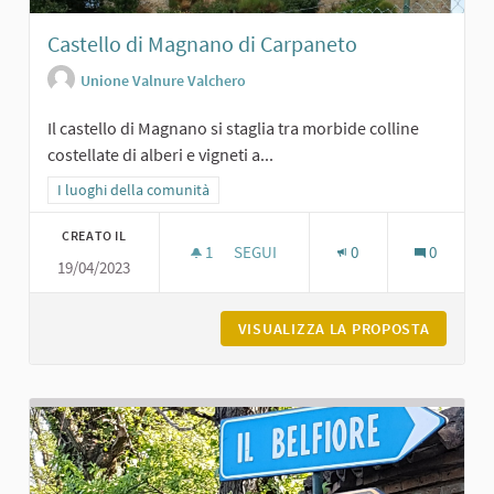
Castello di Magnano di Carpaneto
Unione Valnure Valchero
Il castello di Magnano si staglia tra morbide colline
costellate di alberi e vigneti a...
Filtra i risultati per categoria: I luoghi della comunità
I luoghi della comunità
CREATO IL
1
1 SOSTENITORI
SEGUI
0
0
19/04/2023
CASTELLO DI MAGNANO DI CARPANE
VISUALIZZA LA PROPOSTA
CASTELL