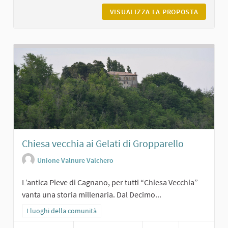
VISUALIZZA LA PROPOSTA
MUSEO D
Chiesa vecchia ai Gelati di Gropparello
Unione Valnure Valchero
L’antica Pieve di Cagnano, per tutti “Chiesa Vecchia”
vanta una storia millenaria. Dal Decimo...
Filtra i risultati per categoria: I luoghi della comunità
I luoghi della comunità