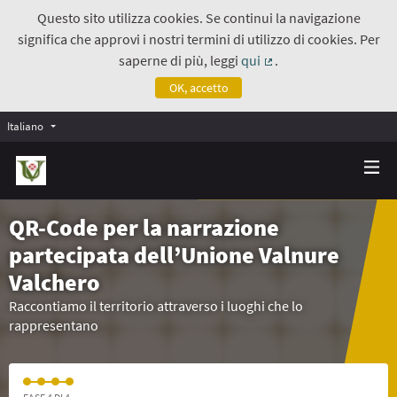
Questo sito utilizza cookies. Se continui la navigazione
significa che approvi i nostri termini di utilizzo di cookies. Per
saperne di più, leggi
qui
.
(Collegamento estern
OK, accetto
Italiano
QR-Code per la narrazione
partecipata dell’Unione Valnure
Valchero
Raccontiamo il territorio attraverso i luoghi che lo
rappresentano