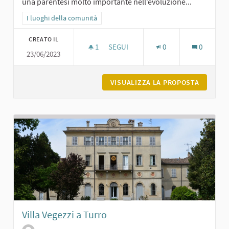
una parentesi molto importante nell’evoluzione...
Filtra i risultati per categoria: I luoghi della comunità
I luoghi della comunità
CREATO IL
1
1 SOSTENITORI
SEGUI
0
0
23/06/2023
LA BREVETTI GABBIANI A PODENZAN
VISUALIZZA LA PROPOSTA
LA BREV
Villa Vegezzi a Turro