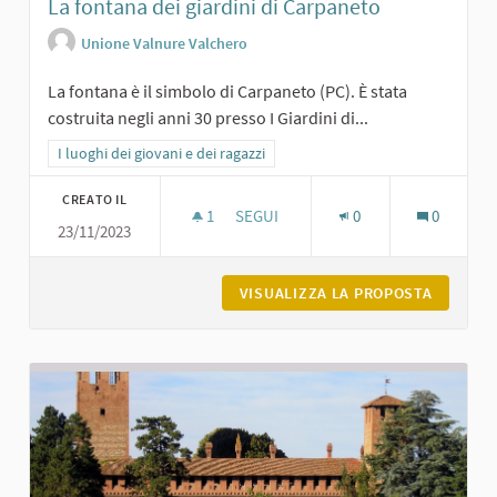
La fontana dei giardini di Carpaneto
Unione Valnure Valchero
La fontana è il simbolo di Carpaneto (PC). È stata
costruita negli anni 30 presso I Giardini di...
Filtra i risultati per categoria: I luoghi dei giovani e dei ragazzi
I luoghi dei giovani e dei ragazzi
CREATO IL
1
1 SOSTENITORI
SEGUI
0
0
23/11/2023
LA FONTANA DEI GIARDINI DI CARPA
VISUALIZZA LA PROPOSTA
LA FONT