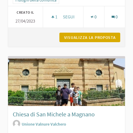
CREATO IL
1
1 SOSTENITORI
SEGUI
0
0
27/04/2023
LA PIAZZA DI GROPPARELLO
VISUALIZZA LA PROPOSTA
LA PIAZ
Chiesa di San Michele a Magnano
Unione Valnure Valchero