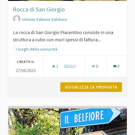
Rocca di San Giorgio
Unione Valnure Valchero
La rocca di San Giorgio Piacentino consiste in una
struttura a cubo con muri spessi di fattura...
Filtra i risultati per categoria: I luoghi della comunità
I luoghi della comunità
CREATO IL
1
1 SOSTENITORI
SEGUI
0
0
27/04/2023
ROCCA DI SAN GIORGIO
VISUALIZZA LA PROPOSTA
ROCCA D