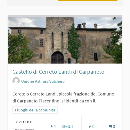
Castello di Cerreto Landi di Carpaneto
Unione Valnure Valchero
Cereto o Cerreto Landi, piccola frazione del Comune
di Carpaneto Piacentino, si identifica con il...
Filtra i risultati per categoria: I luoghi della comunità
I luoghi della comunità
CREATO IL
1
1 SOSTENITORI
SEGUI
0
0