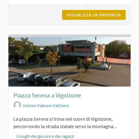
VISUALIZZA LA PROPOSTA
GROPPO
Piazza Serena a Vigolzone
Unione Valnure Valchero
La piazza Serena si trova nel cuore di Vigolzone,
percorrendo la strada statale verso la montagna...
Filtra i risultati per categoria: I luoghi dei giovani e dei ragazzi
I luoghi dei giovani e dei ragazzi