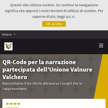
Questo sito utilizza cookies. Se continui la navigazione
significa che approvi i nostri termini di utilizzo di cookies. Per
saperne di più, leggi
qui
.
(Collegamento estern
OK, accetto
Italiano
QR-Code per la narrazione
partecipata dell’Unione Valnure
Valchero
Raccontiamo il territorio attraverso i luoghi che lo
rappresentano