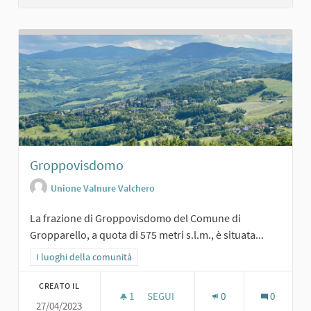
Groppovisdomo
Unione Valnure Valchero
La frazione di Groppovisdomo del Comune di
Gropparello, a quota di 575 metri s.l.m., è situata...
Filtra i risultati per categoria: I luoghi della comunità
I luoghi della comunità
CREATO IL
1
1 SOSTENITORI
SEGUI
0
0
27/04/2023
GROPPOVISDOMO