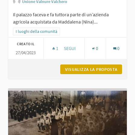
Unione Valnure Valchero
Il palazzo faceva e fa tuttora parte di un’azienda
agricola acquistata da Maddalena (Nina)...
Filtra i risultati per categoria: I luoghi della comunità
I luoghi della comunità
CREATO IL
1
1 SOSTENITORI
SEGUI
0
0
27/04/2023
VILLA VEGEZZI A TURRO
VISUALIZZA LA PROPOSTA
VILLA V