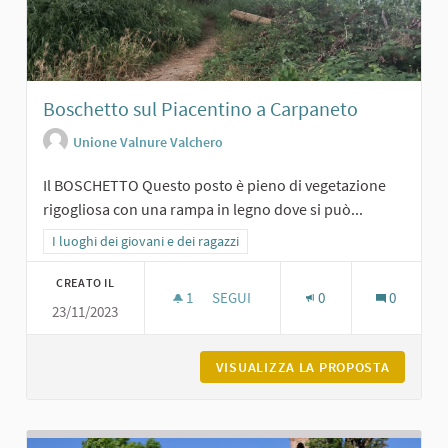
Boschetto sul Piacentino a Carpaneto
Unione Valnure Valchero
Il BOSCHETTO Questo posto è pieno di vegetazione
rigogliosa con una rampa in legno dove si può...
Filtra i risultati per categoria: I luoghi dei giovani e dei ragazzi
I luoghi dei giovani e dei ragazzi
CREATO IL
1
1 SOSTENITORI
SEGUI
0
0
23/11/2023
BOSCHETTO SUL PIACENTINO A CAR
VISUALIZZA LA PROPOSTA
BOSCHET