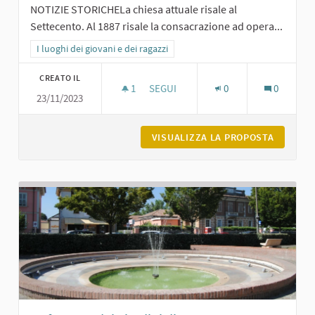
NOTIZIE STORICHELa chiesa attuale risale al
Settecento. Al 1887 risale la consacrazione ad opera...
Filtra i risultati per categoria: I luoghi dei giovani e dei ragazzi
I luoghi dei giovani e dei ragazzi
CREATO IL
1
1 SOSTENITORI
SEGUI
0
0
23/11/2023
CHIESA DI SAN MICHELE A MAGNANO
VISUALIZZA LA PROPOSTA
CHIESA 