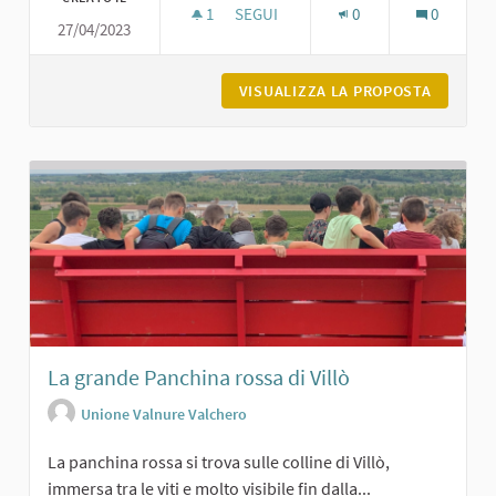
1
1 SOSTENITORI
SEGUI
0
0
27/04/2023
LA CARTIERA DEL FOLLO A VIGOLZON
VISUALIZZA LA PROPOSTA
LA CART
La grande Panchina rossa di Villò
Unione Valnure Valchero
La panchina rossa si trova sulle colline di Villò,
immersa tra le viti e molto visibile fin dalla...