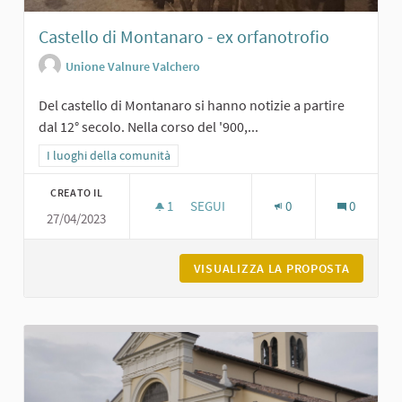
Castello di Montanaro - ex orfanotrofio
Unione Valnure Valchero
Del castello di Montanaro si hanno notizie a partire
dal 12° secolo. Nella corso del '900,...
Filtra i risultati per categoria: I luoghi della comunità
I luoghi della comunità
CREATO IL
1
1 SOSTENITORI
SEGUI
0
0
27/04/2023
CASTELLO DI MONTANARO - EX ORF
VISUALIZZA LA PROPOSTA
CASTELL