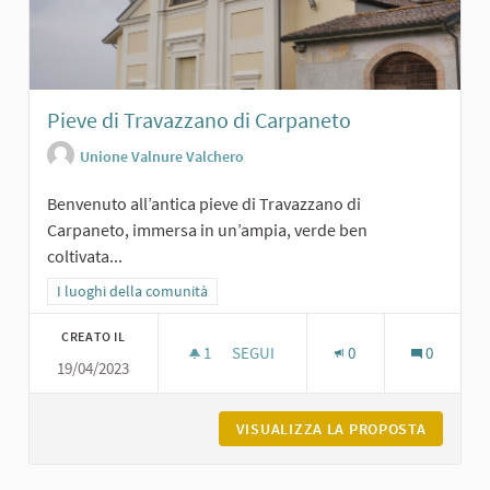
Pieve di Travazzano di Carpaneto
Unione Valnure Valchero
Benvenuto all’antica pieve di Travazzano di
Carpaneto, immersa in un’ampia, verde ben
coltivata...
Filtra i risultati per categoria: I luoghi della comunità
I luoghi della comunità
CREATO IL
1
1 SOSTENITORI
SEGUI
0
0
19/04/2023
PIEVE DI TRAVAZZANO DI CARPANET
VISUALIZZA LA PROPOSTA
PIEVE D