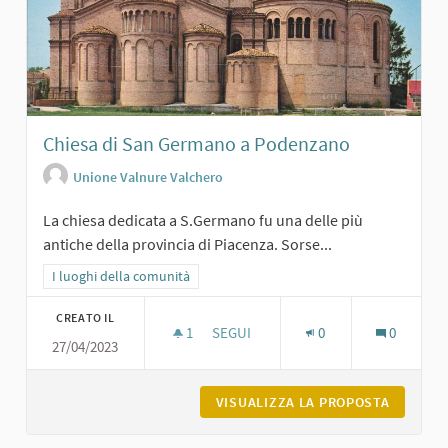
Chiesa di San Germano a Podenzano
Unione Valnure Valchero
La chiesa dedicata a S.Germano fu una delle più
antiche della provincia di Piacenza. Sorse...
Filtra i risultati per categoria: I luoghi della comunità
I luoghi della comunità
CREATO IL
1
1 SOSTENITORI
SEGUI
0
0
27/04/2023
CHIESA DI SAN GERMANO A PODENZ
VISUALIZZA LA PROPOSTA
CHIESA 