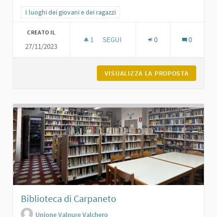
Filtra i risultati per categoria: I luoghi dei giovani e dei ragazzi
I luoghi dei giovani e dei ragazzi
CREATO IL
1
1 SOSTENITORI
SEGUI
0
0
27/11/2023
LA GRANDE PANCHINA ROSSA DI VILL
VISUALIZZA LA PROPOSTA
LA GRAN
Biblioteca di Carpaneto
Unione Valnure Valchero