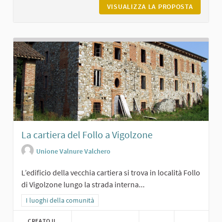
VISUALIZZA LA PROPOSTA
CASTELL
La cartiera del Follo a Vigolzone
Unione Valnure Valchero
L’edificio della vecchia cartiera si trova in località Follo
di Vigolzone lungo la strada interna...
Filtra i risultati per categoria: I luoghi della comunità
I luoghi della comunità
CREATO IL