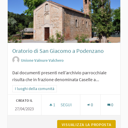
Oratorio di San Giacomo a Podenzano
Unione Valnure Valchero
Dai documenti presenti nell’archivio parrocchiale
risulta che in frazione denominata Caselle a...
Filtra i risultati per categoria: I luoghi della comunità
I luoghi della comunità
CREATO IL
1
1 SOSTENITORI
SEGUI
0
0
27/04/2023
ORATORIO DI SAN GIACOMO A PODE
VISUALIZZA LA PROPOSTA
ORATORI