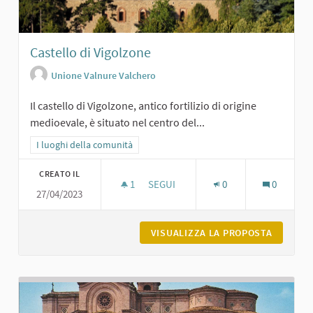
Castello di Vigolzone
Unione Valnure Valchero
Il castello di Vigolzone, antico fortilizio di origine
medioevale, è situato nel centro del...
Filtra i risultati per categoria: I luoghi della comunità
I luoghi della comunità
CREATO IL
1
1 SOSTENITORI
SEGUI
0
0
27/04/2023
CASTELLO DI VIGOLZONE
VISUALIZZA LA PROPOSTA
CASTELL