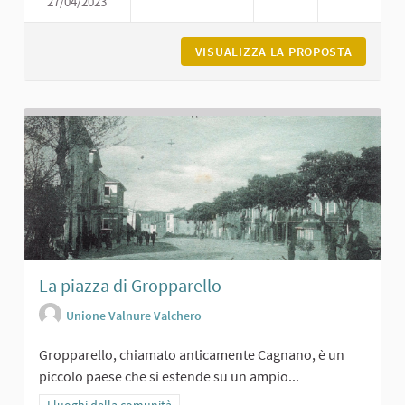
27/04/2023
CASTELLO DI CERRETO LANDI DI CA
VISUALIZZA LA PROPOSTA
CASTELL
La piazza di Gropparello
Unione Valnure Valchero
Gropparello, chiamato anticamente Cagnano, è un
piccolo paese che si estende su un ampio...
Filtra i risultati per categoria: I luoghi della comunità
I luoghi della comunità