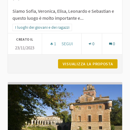
Siamo Sofia, Veronica, Elisa, Leonardo e Sebastian e
questo luogo è molto importante e...
Filtra i risultati per categoria: I luoghi dei giovani e dei ragazzi
I luoghi dei giovani e dei ragazzi
CREATO IL
1
1 SOSTENITORI
SEGUI
0
0
23/11/2023
BIBLIOTECA DI CARPANETO
VISUALIZZA LA PROPOSTA
BIBLIOT