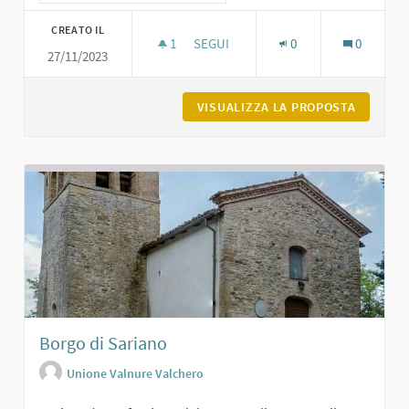
CREATO IL
1
1 SOSTENITORI
SEGUI
0
0
27/11/2023
PIAZZA SERENA A VIGOLZONE
VISUALIZZA LA PROPOSTA
PIAZZA 
Borgo di Sariano
Unione Valnure Valchero