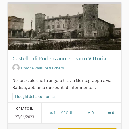
Castello di Podenzano e Teatro Vittoria
Unione Valnure Valchero
Nel piazzale che fa angolo tra via Montegrappa e via
Battisti, abbiamo due punti di riferimento...
Filtra i risultati per categoria: I luoghi della comunità
I luoghi della comunità
CREATO IL
1
1 SOSTENITORI
SEGUI
0
0
27/04/2023
CASTELLO DI PODENZANO E TEATRO 