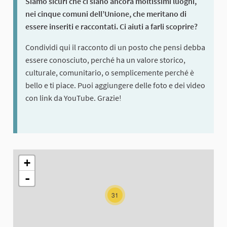
Siamo sicuri che ci siano ancora moltissimi luoghi,
nei cinque comuni dell’Unione, che meritano di
essere inseriti e raccontati. Ci aiuti a farli scoprire?
Condividi qui il racconto di un posto che pensi debba
essere conosciuto, perché ha un valore storico,
culturale, comunitario, o semplicemente perché è
bello e ti piace. Puoi aggiungere delle foto e dei video
con link da YouTube. Grazie!
L'elemento seguente è una mappa che presenta gli elementi di q
+
-
31