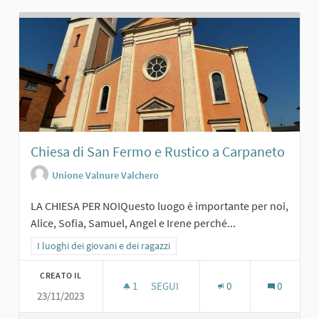
Chiesa di San Fermo e Rustico a Carpaneto
Unione Valnure Valchero
LA CHIESA PER NOIQuesto luogo è importante per noi,
Alice, Sofia, Samuel, Angel e Irene perché...
Filtra i risultati per categoria: I luoghi dei giovani e dei ragazzi
I luoghi dei giovani e dei ragazzi
CREATO IL
1
1 SOSTENITORI
SEGUI
0
0
23/11/2023
CHIESA DI SAN FERMO E RUSTICO A