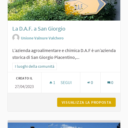
La D.A.F. a San Giorgio
Unione Valnure Valchero
L’azienda agroalimentare e chimica D.A.F è un’azienda
storica di San Giorgio Piacentino,...
Filtra i risultati per categoria: I luoghi della comunità
I luoghi della comunità
CREATO IL
1
1 SOSTENITORI
SEGUI
0
0
27/04/2023
LA D.A.F. A SAN GIORGIO
VISUALIZZA LA PROPOSTA
LA D.A.F