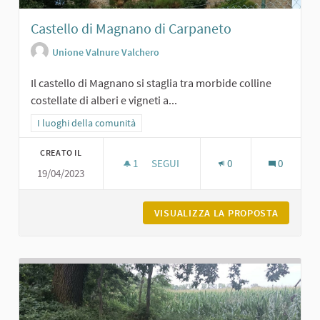
Castello di Magnano di Carpaneto
Unione Valnure Valchero
Il castello di Magnano si staglia tra morbide colline
costellate di alberi e vigneti a...
Filtra i risultati per categoria: I luoghi della comunità
I luoghi della comunità
CREATO IL
1
1 SOSTENITORI
SEGUI
0
0
19/04/2023
CASTELLO DI MAGNANO DI CARPANE
VISUALIZZA LA PROPOSTA
CASTELL