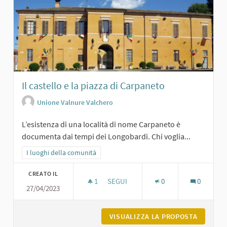
Il castello e la piazza di Carpaneto
Unione Valnure Valchero
L’esistenza di una località di nome Carpaneto è
documenta dai tempi dei Longobardi. Chi voglia...
Filtra i risultati per categoria: I luoghi della comunità
I luoghi della comunità
CREATO IL
1
1 SOSTENITORI
SEGUI
0
0
27/04/2023
IL CASTELLO E LA PIAZZA DI CARPAN
VISUALIZZA LA PROPOSTA
IL CAST