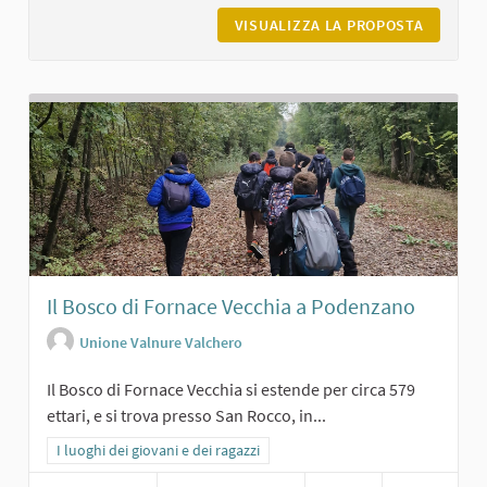
VISUALIZZA LA PROPOSTA
CHIESA 
Il Bosco di Fornace Vecchia a Podenzano
Unione Valnure Valchero
Il Bosco di Fornace Vecchia si estende per circa 579
ettari, e si trova presso San Rocco, in...
Filtra i risultati per categoria: I luoghi dei giovani e dei ragazzi
I luoghi dei giovani e dei ragazzi