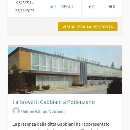
CREATO IL
1
1 SOSTENITORI
SEGUI
0
0
24/11/2023
IL BOSCO DI FORNACE VECCHIA A P
VISUALIZZA LA PROPOSTA
IL BOSC
La Brevetti Gabbiani a Podenzano
Unione Valnure Valchero
La presenza della ditta Gabbiani ha rappresentato