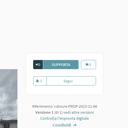
0
SUPPORTA
IL PARCO DELL'ACQUA DI VIGOLZ
Il Parco dell'acqua di Vi
0
1
Segui
Il Parco dell'acqua di Vigolzone
1 sostenitori
Riferimento: valnure-PROP-2023-11-66
Versione 1
(di 1)
vedi altre versioni
Controlla l'impronta digitale
Condividi