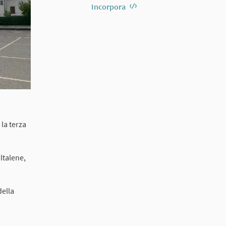
Incorpora
 la terza
ltalene,
della