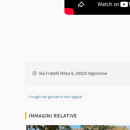
Via Fratelli Milza 9, 29020 Vigolzone
Filtra i risultati per categoria: I luoghi dei giovani e dei ragaz
I luoghi dei giovani e dei ragazzi
IMMAGINI RELATIVE