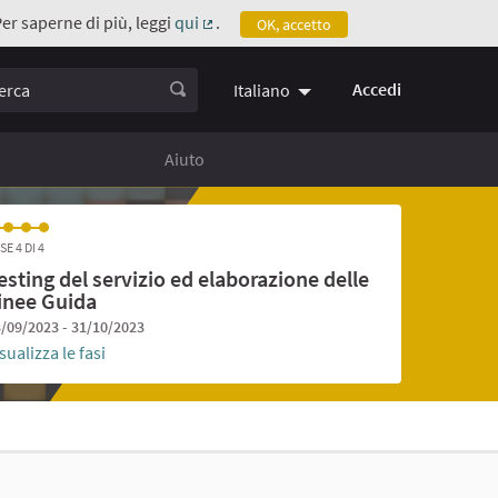
Per saperne di più, leggi
qui
.
OK, accetto
(Collegamento esterno)
ca
Accedi
Italiano
Aiuto
SE 4 DI 4
esting del servizio ed elaborazione delle
inee Guida
/09/2023 - 31/10/2023
sualizza le fasi