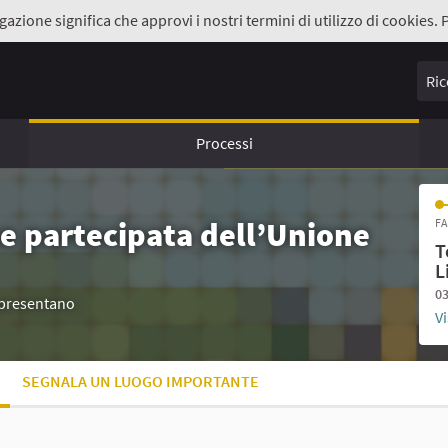
gazione significa che approvi i nostri termini di utilizzo di cookies. 
Ricer
Processi
e partecipata dell’Unione
FA
T
L
03
appresentano
Vi
SEGNALA UN LUOGO IMPORTANTE