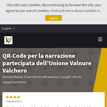
This site uses cookies. By continuing to browse the site, you
agree to our use of cookies.
Find out more about cookies
.
(Exte
I agree
English
QR-Code per la narrazione
partecipata dell’Unione Valnure
Valchero
Raccontiamo il territorio attraverso i luoghi che lo
rappresentano
PHASE 4 OF 4