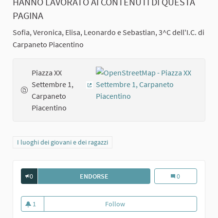
HANNO LAVORATO AI CONTENUTI DI QUESTA
PAGINA
Sofia, Veronica, Elisa, Leonardo e Sebastian, 3^C dell'I.C. di
Carpaneto Piacentino
Piazza XX
Settembre 1,
(External link)
Carpaneto
Piacentino
Filter results for category: I luoghi dei giovani e dei ragazzi
I luoghi dei giovani e dei ragazzi
0
ENDORSE
BIBLIOTECA DI CARPANETO
Biblioteca di Ca
0
1
Follow
Biblioteca di Carpaneto
1 follower