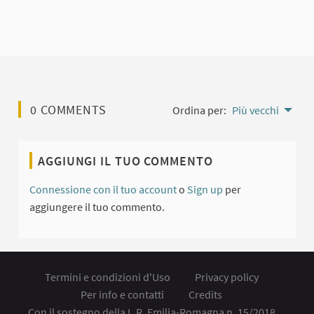
0 COMMENTS
Ordina per:
Più vecchi
AGGIUNGI IL TUO COMMENTO
Connessione con il tuo account
o
Sign up
per
aggiungere il tuo commento.
Termini e condizioni d'Uso
Privacy policy
Per info e contatti
Credits
Con il sostegno della L.R. Emilia-Romagna n. 15/2018