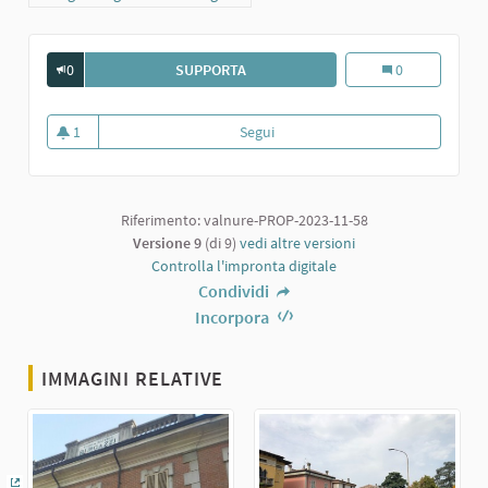
0
SUPPORTA
L'ASILO BURGAZZI DI CARPANETO
L'Asilo Burgazzi
0
1
Segui
L'Asilo Burgazzi di Carpaneto
1 sostenitori
Riferimento: valnure-PROP-2023-11-58
Versione 9
(di 9)
vedi altre versioni
Controlla l'impronta digitale
Condividi
Incorpora
IMMAGINI RELATIVE