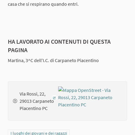
casa che si respirano quando entri.
HA LAVORATO AI CONTENUTI DI QUESTA
PAGINA
Martina, 3^C dell'I.C. di Carpaneto Piacentino
Via Rossi, 22,
29013 Carpaneto
(Collegamento esterno)
Piacentino PC
Filtra i risultati per categoria: I luoghi dei giovani e dei ragazzi
I luoghi dei giovani e dei ragazzi