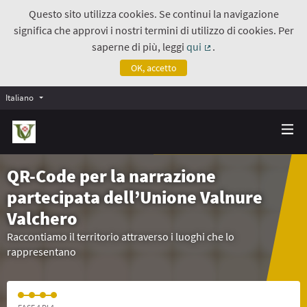
Questo sito utilizza cookies. Se continui la navigazione
significa che approvi i nostri termini di utilizzo di cookies. Per
saperne di più, leggi
qui
.
(Collegamento estern
OK, accetto
Italiano
QR-Code per la narrazione
partecipata dell’Unione Valnure
Valchero
Raccontiamo il territorio attraverso i luoghi che lo
rappresentano