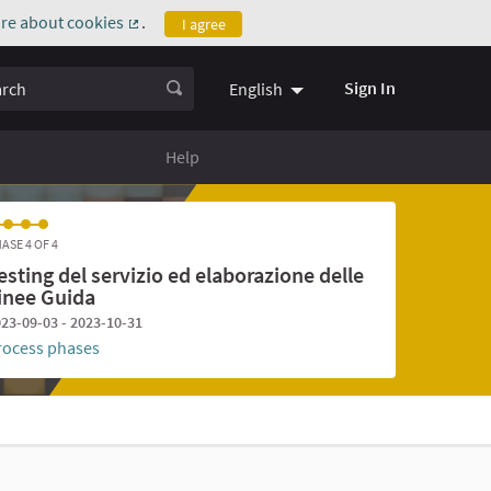
re about cookies
.
I agree
(External link)
ch
Sign In
English
Help
ASE 4 OF 4
esting del servizio ed elaborazione delle
inee Guida
23-09-03 - 2023-10-31
rocess phases