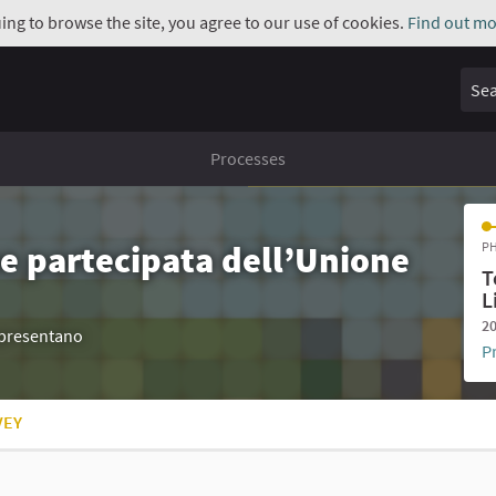
uing to browse the site, you agree to our use of cookies.
Find out mo
Sear
Processes
e partecipata dell’Unione
PH
T
L
20
appresentano
P
VEY