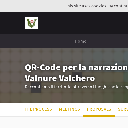
This site uses cookies. By contin
Home
QR-Code per la narrazion
Valnure Valchero
Raccontiamo il territorio attraverso i luoghi che lo r
THE PROCESS
MEETINGS
PROPOSALS
SUR