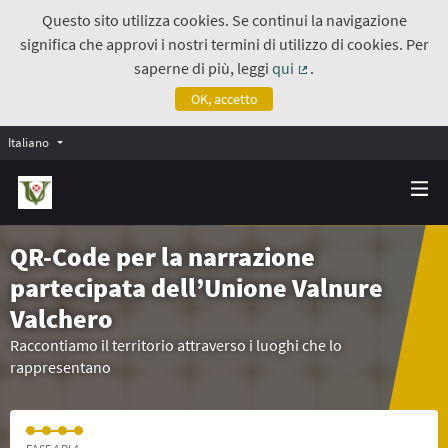
Questo sito utilizza cookies. Se continui la navigazione
significa che approvi i nostri termini di utilizzo di cookies. Per
saperne di più, leggi
qui
.
(Collegamento estern
OK, accetto
Italiano
QR-Code per la narrazione
partecipata dell’Unione Valnure
Valchero
Raccontiamo il territorio attraverso i luoghi che lo
rappresentano