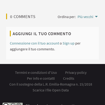
0 COMMENTS
Ordina per:
Più vecchi
AGGIUNGI IL TUO COMMENTO
Connessione con il tuo account
o
Sign up
per
aggiungere il tuo commento.
Termini e condizioni d'Uso
Privacy policy
Per info e contatti
Credits
Con il sostegno della L.R. Emilia-Romagna n. 15/2018
Scarica i file Open Data