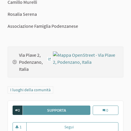
Camillo Murelli
Rosalia Serena
Associazione Famiglia Podenzanese
Via Piave 2,
Podenzano,
(Collegamento esterno)
Italia
Filtra i risultati per categoria: I luoghi della comunità
I luoghi della comunità
0
SUPPORTA
LA BREVETTI GABBIANI A PODENZA
La Brevetti Gab
0
1
Segui
La Brevetti Gabbiani a Podenzan