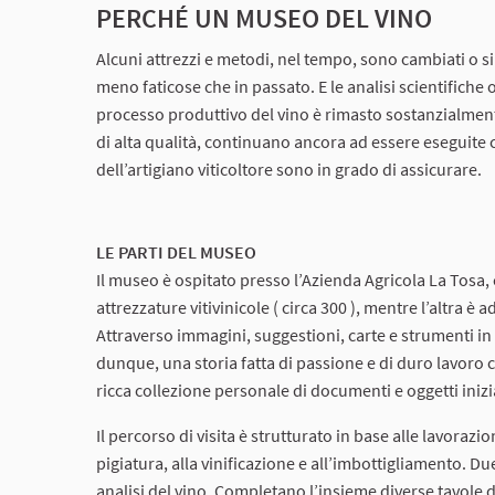
PERCHÉ UN MUSEO DEL VINO
Alcuni attrezzi e metodi, nel tempo, sono cambiati o si
meno faticose che in passato. E le analisi scientifiche 
processo produttivo del vino è rimasto sostanzialment
di alta qualità, continuano ancora ad essere eseguite c
dell’artigiano viticoltore sono in grado di assicurare.
LE PARTI DEL MUSEO
Il museo è ospitato presso l’Azienda Agricola La Tosa, 
attrezzature vitivinicole ( circa 300 ), mentre l’altra è a
Attraverso immagini, suggestioni, carte e strumenti in u
dunque, una storia fatta di passione e di duro lavoro 
ricca collezione personale di documenti e oggetti inizi
Il percorso di visita è strutturato in base alle lavorazi
pigiatura, alla vinificazione e all’imbottigliamento. Due
analisi del vino. Completano l’insieme diverse tavole d