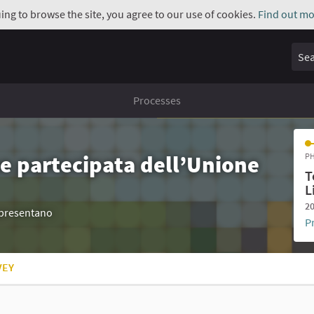
uing to browse the site, you agree to our use of cookies.
Find out mo
Sear
Processes
e partecipata dell’Unione
PH
T
L
20
appresentano
P
VEY