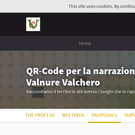
This site uses cookies. By contin
Home
QR-Code per la narrazion
Valnure Valchero
Raccontiamo il territorio attraverso i luoghi che lo r
THE PROCESS
MEETINGS
PROPOSALS
SUR