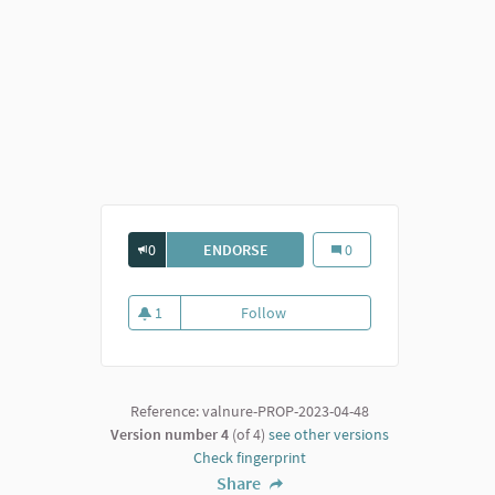
0
ENDORSE
MUSEO DEL VINO E DELLA VITE
Museo del vino e della vi
0
1
Follow
Museo del vino e della vite
1 follower
Reference: valnure-PROP-2023-04-48
Version number 4
(of 4)
see other versions
Check fingerprint
Share