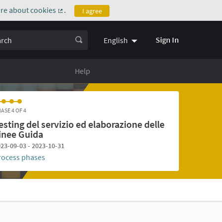
re about cookies
.
I agree
(External link)
ch
Sign In
English
Help
ASE 4 OF 4
esting del servizio ed elaborazione delle
inee Guida
23-09-03 - 2023-10-31
rocess phases