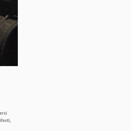
ersi
festi,