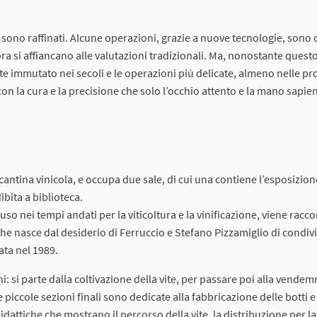
 sono raffinati. Alcune operazioni, grazie a nuove tecnologie, sono 
ora si affiancano alle valutazioni tradizionali. Ma, nonostante questo,
e immutato nei secoli e le operazioni più delicate, almeno nelle p
on la cura e la precisione che solo l’occhio attento e la mano sapie
cantina vinicola, e occupa due sale, di cui una contiene l’esposizion
dibita a biblioteca.
so nei tempi andati per la viticoltura e la vinificazione, viene racco
che nasce dal desiderio di Ferruccio e Stefano Pizzamiglio di condivi
ata nel 1989.
oni: si parte dalla coltivazione della vite, per passare poi alla vendem
 piccole sezioni finali sono dedicate alla fabbricazione delle botti e 
idattiche che mostrano il percorso della vite, la distribuzione per l