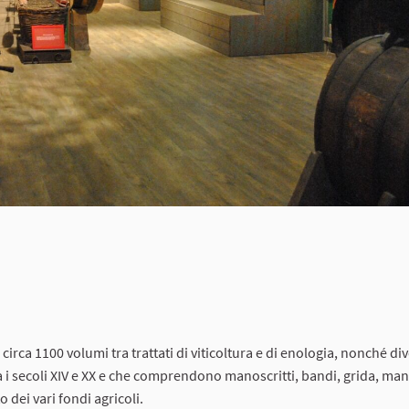
circa 1100 volumi tra trattati di viticoltura e di enologia, nonché div
i secoli XIV e XX e che comprendono manoscritti, bandi, grida, mani
o dei vari fondi agricoli.