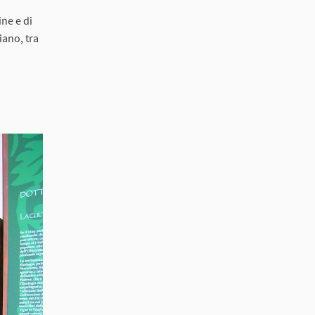
ine e di
iano, tra