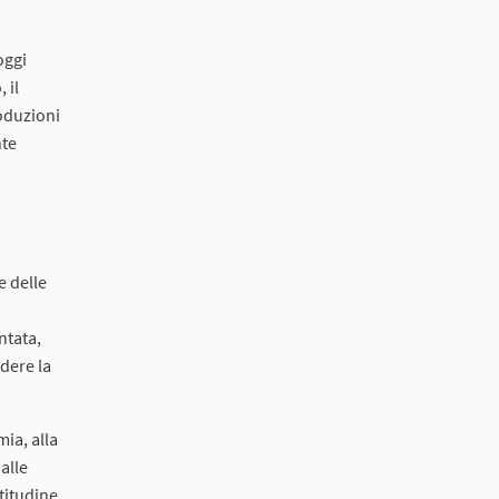
oggi
 il
roduzioni
nte
e delle
ntata,
dere la
mia, alla
alle
atitudine