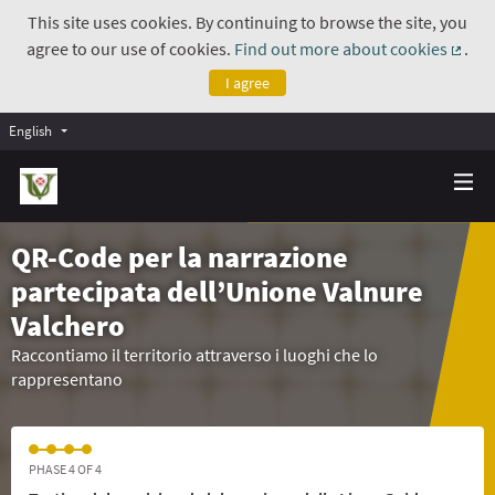
This site uses cookies. By continuing to browse the site, you
agree to our use of cookies.
Find out more about cookies
.
(Exte
I agree
English
QR-Code per la narrazione
partecipata dell’Unione Valnure
Valchero
Raccontiamo il territorio attraverso i luoghi che lo
rappresentano
PHASE 4 OF 4