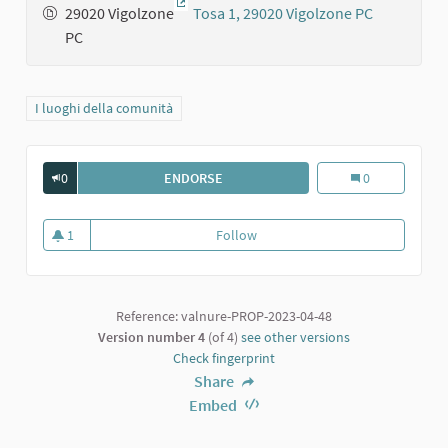
29020 Vigolzone
(External link)
PC
Filter results for category: I luoghi della comunità
I luoghi della comunità
0
ENDORSE
MUSEO DEL VINO E DELLA VITE
Museo del vino e
0
1
Follow
Museo del vino e della vite
1 follower
Reference: valnure-PROP-2023-04-48
Version number 4
(of 4)
see other versions
Check fingerprint
Share
Embed