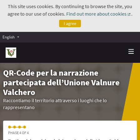
This site uses cookies. By continuing to browse the site, you
agree to our use of cookies.
Find out more about cookies
.
(Exte
I agree
English
QR-Code per la narrazione
partecipata dell’Unione Valnure
Valchero
Raccontiamo il territorio attraverso i luoghi che lo
rappresentano
PHASE 4 OF 4