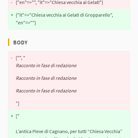
-
{"en"=>"", "it"=>"Chiesa vecchia ai Gelati"}
+
{"it"=>"Chiesa vecchia ai Gelati di Gropparello",
"en"=>""}
BODY
-
["", "
Racconto in fase di redazione
Racconto in fase di redazione
Racconto in fase di redazione
"]
+
["
L’antica Pieve di Cagnano, per tutti “Chiesa Vecchia”