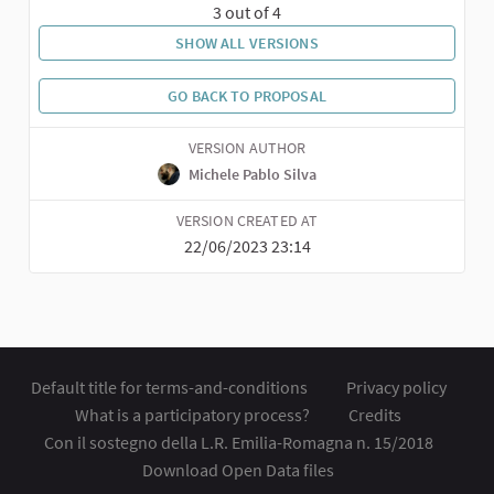
3 out of 4
SHOW ALL VERSIONS
GO BACK TO PROPOSAL
VERSION AUTHOR
Michele Pablo Silva
VERSION CREATED AT
22/06/2023 23:14
Default title for terms-and-conditions
Privacy policy
What is a participatory process?
Credits
Con il sostegno della L.R. Emilia-Romagna n. 15/2018
Download Open Data files