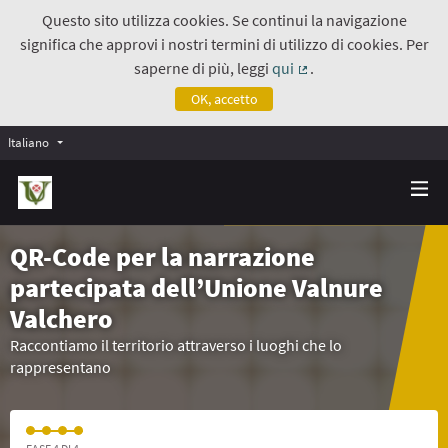
Questo sito utilizza cookies. Se continui la navigazione
significa che approvi i nostri termini di utilizzo di cookies. Per
saperne di più, leggi
qui
.
(Collegamento estern
OK, accetto
Italiano
QR-Code per la narrazione
partecipata dell’Unione Valnure
Valchero
Raccontiamo il territorio attraverso i luoghi che lo
rappresentano