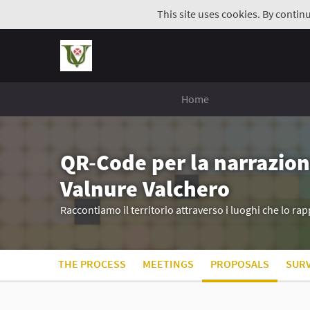
This site uses cookies. By contin
Home
QR-Code per la narrazion
Valnure Valchero
Raccontiamo il territorio attraverso i luoghi che lo r
THE PROCESS
MEETINGS
PROPOSALS
SUR