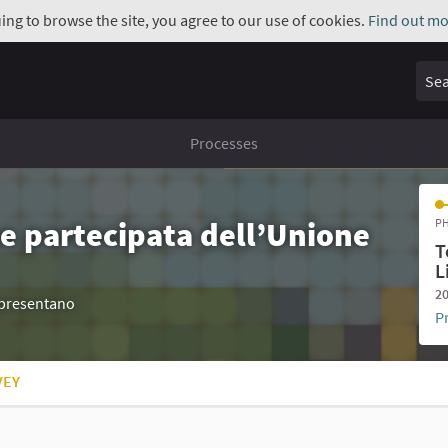
uing to browse the site, you agree to our use of cookies.
Find out mo
Sear
Processes
e partecipata dell’Unione
PH
T
L
20
appresentano
P
VEY