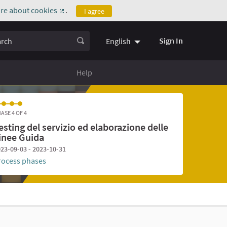
re about cookies
.
I agree
(External link)
ch
Sign In
English
Help
ASE 4 OF 4
esting del servizio ed elaborazione delle
inee Guida
23-09-03 - 2023-10-31
rocess phases