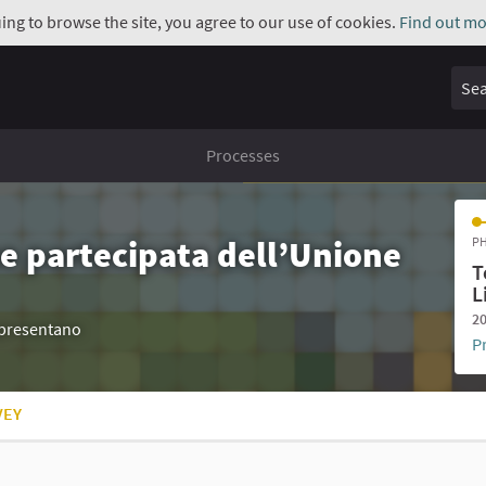
uing to browse the site, you agree to our use of cookies.
Find out mo
Sear
Processes
e partecipata dell’Unione
PH
T
L
20
appresentano
P
VEY