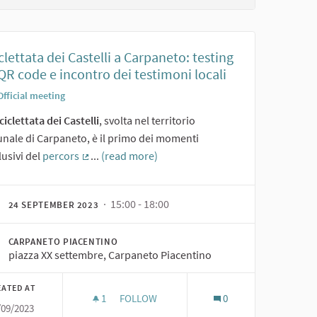
clettata dei Castelli a Carpaneto: testing
QR code e incontro dei testimoni locali
Official meeting
ciclettata dei Castelli
, svolta nel territorio
nale di Carpaneto, è il primo dei momenti
usivi del
percors
...
(read more)
(External link)
· 15:00 - 18:00
24 SEPTEMBER 2023
CARPANETO PIACENTINO
piazza XX settembre, Carpaneto Piacentino
EATED AT
1
1 FOLLOWER
FOLLOW
0
/09/2023
ARE I LUOGHI DEI GIOVANI
BICICLETTATA DEI CASTELLI A CARPANETO: