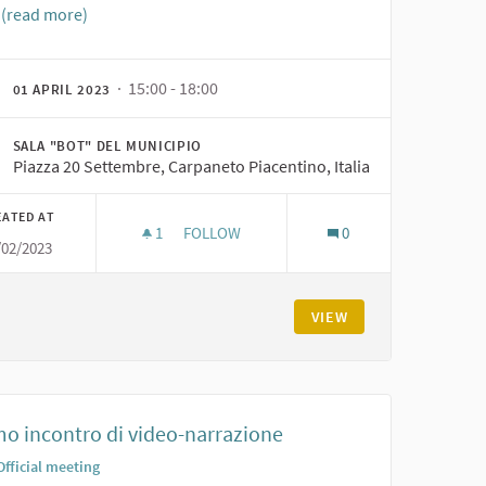
.
(read more)
· 15:00 - 18:00
01 APRIL 2023
SALA "BOT" DEL MUNICIPIO
Piazza 20 Settembre, Carpaneto Piacentino, Italia
EATED AT
1
1 FOLLOWER
FOLLOW
0
/02/2023
IVIDUAZIONE DEGLI ATTORI STRATEGICI
LABORATORIO PER DEFINIRE LA MAPPA DE
VIEW
mo incontro di video-narrazione
Official meeting