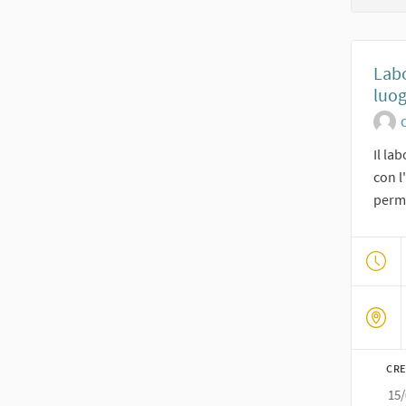
Labo
luog
O
Il la
con l
perme
CRE
15