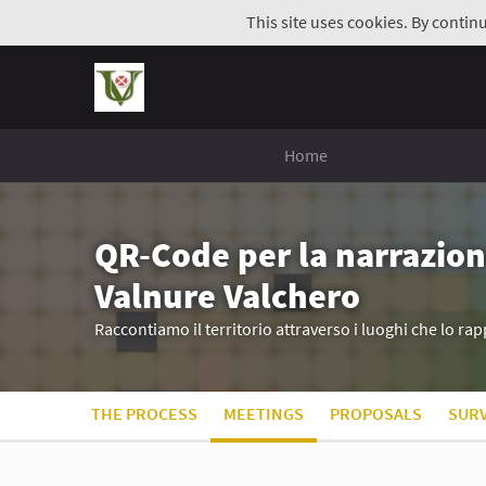
This site uses cookies. By contin
Home
QR-Code per la narrazion
Valnure Valchero
Raccontiamo il territorio attraverso i luoghi che lo r
THE PROCESS
MEETINGS
PROPOSALS
SUR