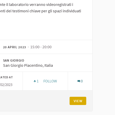
te il laboratorio verranno videoregistrati i
nti dei testimoni chiave per gli spazi individuati
· 15:00 - 20:00
20 APRIL 2023
SAN GIORGIO
San Giorgio Piacentino, Italia
EATED AT
1
1 FOLLOWER
FOLLOW
0
/02/2023
 LUOGHI DA RACCONTARE - 2° INCONTRO ONLINE
PRIMO INCONTRO DI VIDEO-NARRAZIONE
VIEW