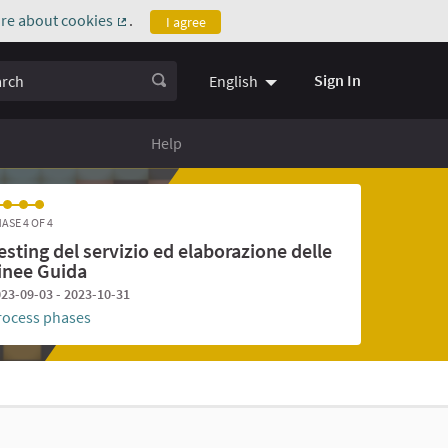
re about cookies
.
I agree
(External link)
ch
Sign In
English
Help
ASE 4 OF 4
esting del servizio ed elaborazione delle
inee Guida
23-09-03 - 2023-10-31
rocess phases