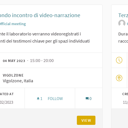
ndo incontro di video-narrazione
Ter
fficial meeting
te il laboratorio verranno videoregistrati i
Duran
nti dei testimoni chiave per gli spazi individuati
racco
· 15:00 - 20:00
04 MAY 2023
VIGOLZONE
Vigolzone, Italia
ATED AT
CR
1
1 FOLLOWER
FOLLOW
0
/02/2023
11
SECONDO INCONTRO DI VIDEO-NARRAZIO
VIEW