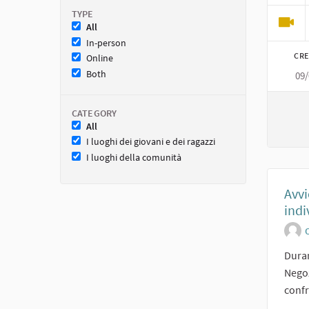
TYPE
All
In-person
CRE
Online
Both
09
CATEGORY
All
I luoghi dei giovani e dei ragazzi
I luoghi della comunità
Avvi
indi
O
Duran
Negoz
confr