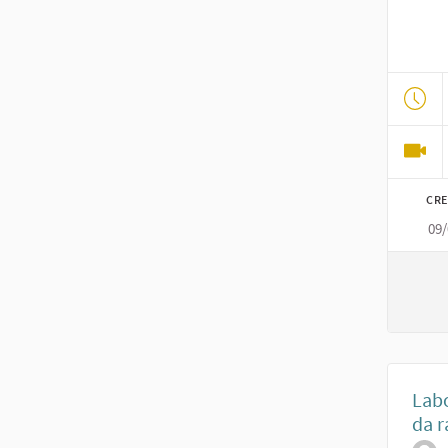
CRE
09
Labo
da r