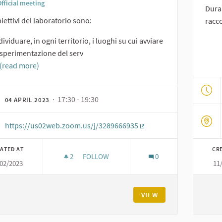
fficial meeting
Duran
biettivi del laboratorio sono:
racco
dividuare, in ogni territorio, i luoghi su cui avviare
 sperimentazione del serv
(read more)
· 17:30 - 19:30
04 APRIL 2023
https://us02web.zoom.us/j/3289666935
(External link)
ATED AT
CR
2
2 FOLLOWERS
FOLLOW
0
/02/2023
11
LABORATORIO PER DEFINIRE LA MAPPA DEI
VIEW