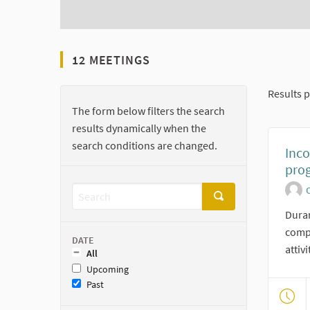
12 MEETINGS
Results p
The form below filters the search
results dynamically when the
search conditions are changed.
Inco
pro
O
Duran
compo
DATE
attiv
All
Upcoming
Past