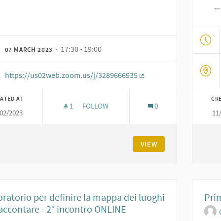
..
· 17:30 - 19:00
07 MARCH 2023
https://us02web.zoom.us/j/3289666935
(External link)
ATED AT
CR
1
1 FOLLOWER
FOLLOW
0
/02/2023
11
AVVIO DEL TAVOLO DI NEGOZIAZIONE E IND
VIEW
ratorio per definire la mappa dei luoghi
Pri
accontare - 2° incontro ONLINE