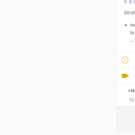
O
Gli o
in
la
...
CRE
11