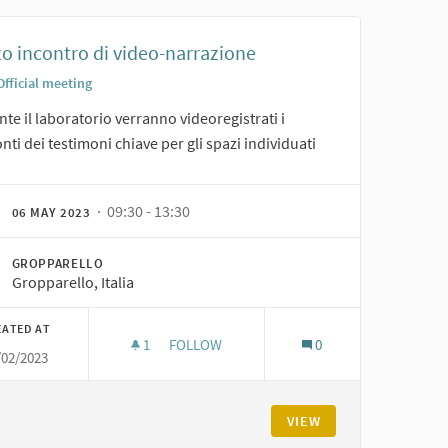
zo incontro di video-narrazione
Official meeting
te il laboratorio verranno videoregistrati i
nti dei testimoni chiave per gli spazi individuati
· 09:30 - 13:30
06 MAY 2023
GROPPARELLO
Gropparello, Italia
EATED AT
1
1 FOLLOWER
FOLLOW
0
/02/2023
NE
TERZO INCONTRO DI VIDEO-NARRAZIONE
VIEW