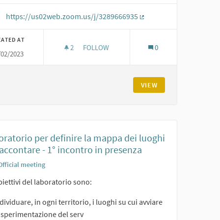
https://us02web.zoom.us/j/3289666935
(External link)
EATED AT
2
2 FOLLOWERS
FOLLOW
0
/02/2023
 DI PROGETTO
FORMAZIONE ONLINE PER AMMINISTRATO
VIEW
ratorio per definire la mappa dei luoghi
accontare - 1° incontro in presenza
Official meeting
biettivi del laboratorio sono:
dividuare, in ogni territorio, i luoghi su cui avviare
 sperimentazione del serv