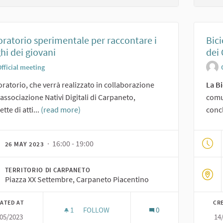
ratorio sperimentale per raccontare i
Bici
hi dei giovani
dei 
fficial meeting
boratorio, che verrà realizzato in collaborazione
La Bi
'associazione Nativi Digitali di Carpaneto,
comu
tte di atti...
(read more)
concl
· 16:00 - 19:00
26 MAY 2023
TERRITORIO DI CARPANETO
Piazza XX Settembre, Carpaneto Piacentino
ATED AT
CR
1
1 FOLLOWER
FOLLOW
0
/05/2023
14
LABORATORIO SPERIMENTALE PER RACCONT