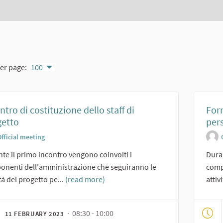
er page:
100
ntro di costituzione dello staff di
For
getto
per
fficial meeting
te il primo incontro vengono coinvolti i
Duran
nenti dell'amministrazione che seguiranno le
comp
ità del progetto pe...
(read more)
attiv
· 08:30 - 10:00
11 FEBRUARY 2023