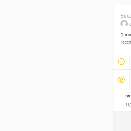
Seco
O
Duran
racco
CRE
11