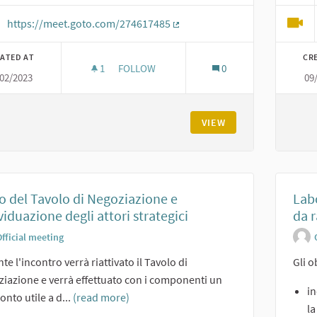
https://meet.goto.com/274617485
(External link)
ATED AT
CR
1
1 FOLLOWER
FOLLOW
0
/02/2023
09
INCONTRO DI COSTITUZIONE DELLO STAFF
VIEW
o del Tavolo di Negoziazione e
Labo
viduazione degli attori strategici
da r
fficial meeting
te l'incontro verrà riattivato il Tavolo di
Gli o
iazione e verrà effettuato con i componenti un
in
onto utile a d...
(read more)
la