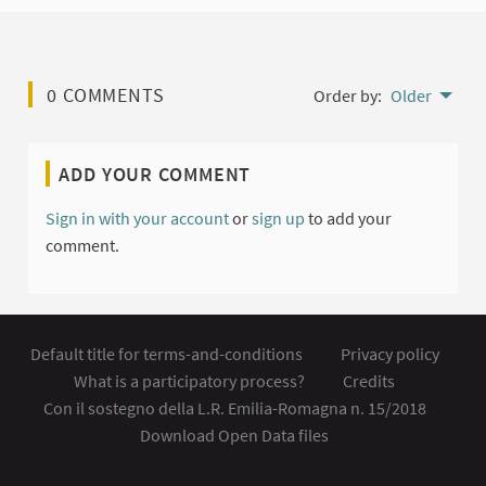
0 COMMENTS
Order by:
Older
ADD YOUR COMMENT
Sign in with your account
or
sign up
to add your
comment.
Default title for terms-and-conditions
Privacy policy
What is a participatory process?
Credits
Con il sostegno della L.R. Emilia-Romagna n. 15/2018
Download Open Data files