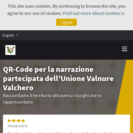
This site uses cookies. By continuing to browse the site, you
agree to our use of cookies.
Find out more about cookies
.
(Exte
I agree
English
QR-Code per la narrazione
partecipata dell’Unione Valnure
Valchero
Raccontiamo il territorio attraverso i luoghi che lo
rappresentano
PHASE 4 OF 4