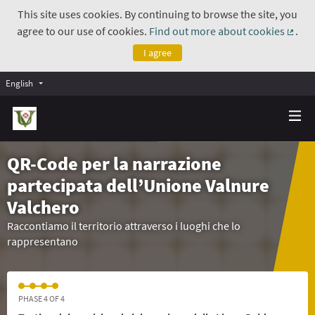
This site uses cookies. By continuing to browse the site, you
agree to our use of cookies.
Find out more about cookies
.
(Exte
I agree
English
QR-Code per la narrazione
partecipata dell’Unione Valnure
Valchero
Raccontiamo il territorio attraverso i luoghi che lo
rappresentano
PHASE 4 OF 4