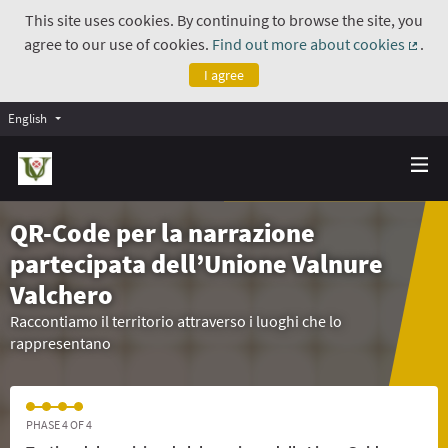
This site uses cookies. By continuing to browse the site, you
agree to our use of cookies.
Find out more about cookies
.
(Exte
I agree
English
QR-Code per la narrazione
partecipata dell’Unione Valnure
Valchero
Raccontiamo il territorio attraverso i luoghi che lo
rappresentano
PHASE 4 OF 4