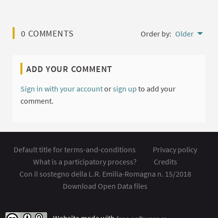
0 COMMENTS
Order by:
Older
ADD YOUR COMMENT
Sign in with your account
or
sign up
to add your
comment.
Default title for terms-and-conditions
Privacy policy
What is a participatory process?
Credits
Con il sostegno della L.R. Emilia-Romagna n. 15/2018
Download Open Data files