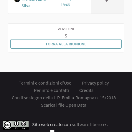
18:46
Silva
VERSIONI
5
TORNA ALLA RIUNIONE
Termini e condizioni d'Uso
Privacy policy
Per info e contatti
Credits
Con il sostegno della L.R. Emilia-Romagna n. 15/2018
Scarica i file Open Data
Sito web creato con
software libero
.
(Collegamento