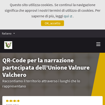
Questo sito utilizza cookies. Se continui la navigazione
significa che approvi i nostri termini di utilizzo di cookies. Per
saperne di più, leggi
qui
.
(Collegamento estern
OK, accetto
Italiano
QR-Code per la narrazione
partecipata dell’Unione Valnure
Valchero
Raccontiamo il territorio attraverso i luoghi che lo
rappresentano