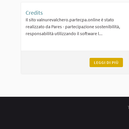
Credits
Il sito valnurevalchero.partecpa.online è stato
realizzato da Pares - partecipazione sostenibilità,
responsabilità utilizzando il software l...
LEGGI DI PIÙ
CRED