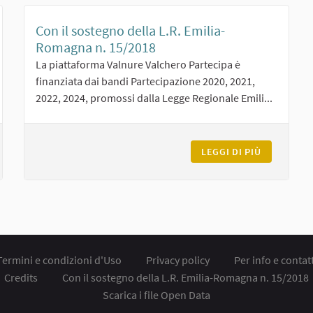
Con il sostegno della L.R. Emilia-
Romagna n. 15/2018
La piattaforma Valnure Valchero Partecipa è
finanziata dai bandi Partecipazione 2020, 2021,
2022, 2024, promossi dalla Legge Regionale Emili...
ITS
LEGGI DI PIÙ
CON IL SO
Termini e condizioni d'Uso
Privacy policy
Per info e contatt
Credits
Con il sostegno della L.R. Emilia-Romagna n. 15/2018
Scarica i file Open Data