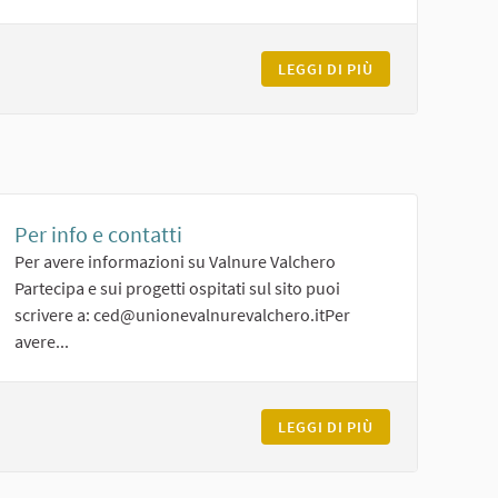
IO PARTECIPATIVO "DIGITALE BENE COMUNE"
LEGGI DI PIÙ
IL VOTO PER IL 
Per info e contatti
Per avere informazioni su Valnure Valchero
Partecipa e sui progetti ospitati sul sito puoi
scrivere a: ced@unionevalnurevalchero.itPer
avere...
OLICY
LEGGI DI PIÙ
PER INFO E CON