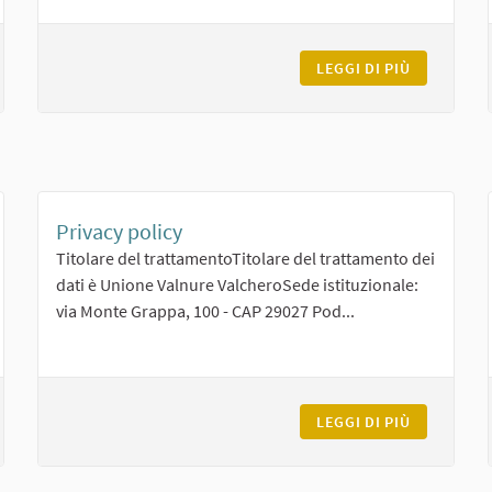
IATTAFORMA VALNURE VALCHERO PARTECIPA
LEGGI DI PIÙ
IL BILANC
Privacy policy
Titolare del trattamentoTitolare del trattamento dei
dati è Unione Valnure ValcheroSede istituzionale:
via Monte Grappa, 100 - CAP 29027 Pod...
INI E CONDIZIONI D'USO
LEGGI DI PIÙ
PRIVACY P