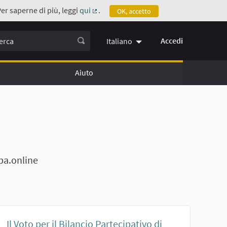
Per saperne di più, leggi
qui
.
OK, accetto
(Collegamento esterno)
ca
Accedi
Italiano
Aiuto
pa.online
Il Voto per il Bilancio Partecipativo di