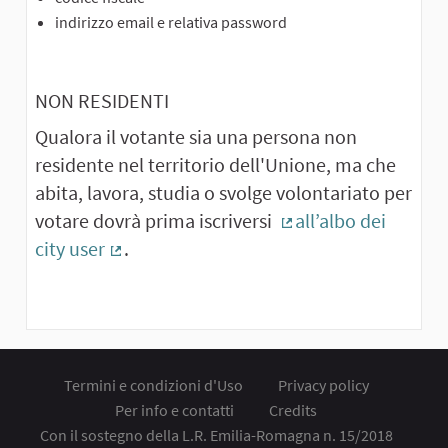
indirizzo email e relativa password
NON RESIDENTI
Qualora il votante sia una persona non
residente nel territorio dell'Unione, ma che
abita, lavora, studia o svolge volontariato per
votare dovrà prima iscriversi
all’albo dei
(Collegamento este
city user
.
(Collegamento esterno)
Termini e condizioni d'Uso
Privacy policy
Per info e contatti
Credits
Con il sostegno della L.R. Emilia-Romagna n. 15/2018