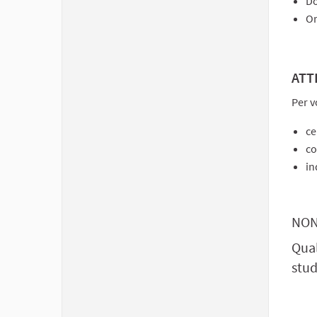
D
Or
ATT
Per v
ce
co
in
NON
Qual
stud