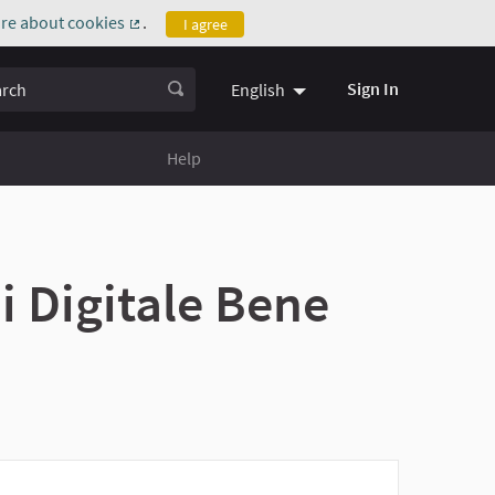
re about cookies
.
I agree
(External link)
ch
Sign In
English
Help
di Digitale Bene