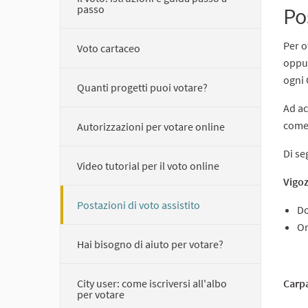
passo
Po
Per o
Voto cartaceo
oppur
ogni
Quanti progetti puoi votare?
Ad ac
come 
Autorizzazioni per votare online
Di se
Video tutorial per il voto online
Vigo
Postazioni di voto assistito
D
Or
Hai bisogno di aiuto per votare?
City user: come iscriversi all'albo
Carp
per votare