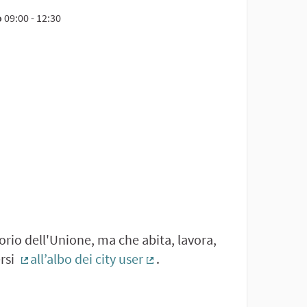
o
09:00 - 12:30
orio dell'Unione, ma che abita, lavora,
rsi
all’albo dei city user
.
(External link)
(External link)