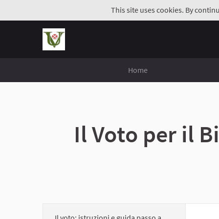
This site uses cookies. By contin
Home
Il Voto per il 
Il voto: istruzioni e guida passo a