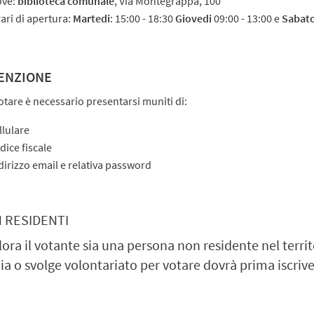
ove:
biblioteca comunale
, Via Montegrappa, 100
ari di apertura:
Martedi
: 15:00 - 18:30
Giovedi
09:00 - 13:00 e
Sabat
ENZIONE
otare è necessario presentarsi muniti di:
llulare
dice fiscale
dirizzo email e relativa password
 RESIDENTI
ora il votante sia una persona non residente nel territ
ia o svolge volontariato per votare dovrà prima iscrive