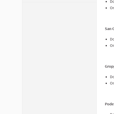
D
Or
San G
D
Or
Grop
D
Or
Pode