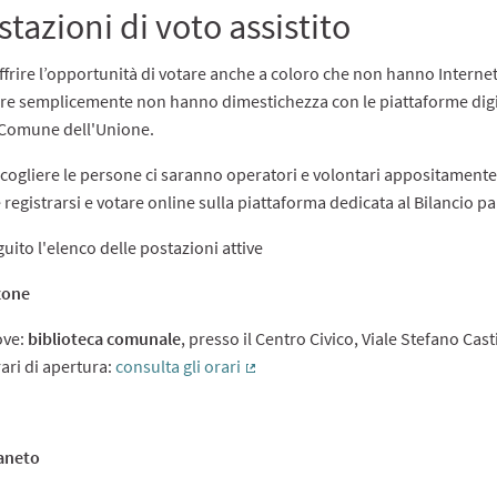
stazioni di voto assistito
ffrire l’opportunità di votare anche a coloro che non hanno Intern
e semplicemente non hanno dimestichezza con le piattaforme digitali
 Comune dell'Unione.
cogliere le persone ci saranno operatori e volontari appositamente 
registrarsi e votare online sulla piattaforma dedicata al Bilancio pa
guito l'elenco delle postazioni attive
zone
ove:
biblioteca comunale
, presso il Centro Civico, Viale Stefano Cast
ari di apertura:
consulta gli orari
(External link)
aneto