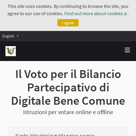
This site uses cookies. By continuing to browse the site, you
agree to our use of cookies.
Find out more about cookies
.
(Exte
I agree
English
Il Voto per il Bilancio
Partecipativo di
Digitale Bene Comune
Istruzioni per votare online e offline
Il voto: istruzioni e guida passo a passo