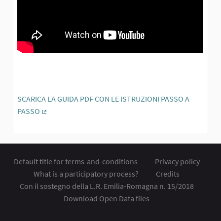
SCARICA LA GUIDA PDF CON LE ISTRUZIONI PASSO A
PASSO
(External link)
Default title for terms-and-conditions
Privacy policy
What is a participatory process?
Credits
Con il sostegno della L.R. Emilia-Romagna n. 15/2018
Download Open Data files