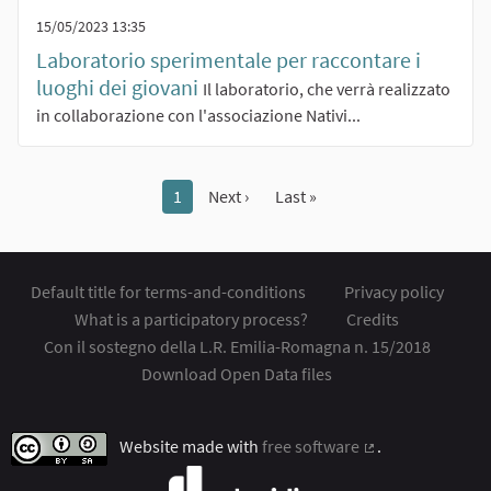
15/05/2023 13:35
Laboratorio sperimentale per raccontare i
luoghi dei giovani
Il laboratorio, che verrà realizzato
in collaborazione con l'associazione Nativi...
1
Next ›
Last »
Default title for terms-and-conditions
Privacy policy
What is a participatory process?
Credits
Con il sostegno della L.R. Emilia-Romagna n. 15/2018
Download Open Data files
Website made with
free software
.
(External link)