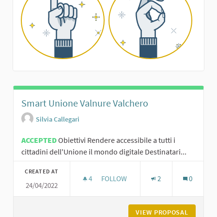
Smart Unione Valnure Valchero
Silvia Callegari
ACCEPTED
Obiettivi Rendere accessibile a tutti i
cittadini dell'Unione il mondo digitale Destinatari...
CREATED AT
4
4 FOLLOWERS
FOLLOW
2
0
24/04/2022
SMART UNIONE VALNURE VALCHER
VIEW PROPOSAL
SMART U