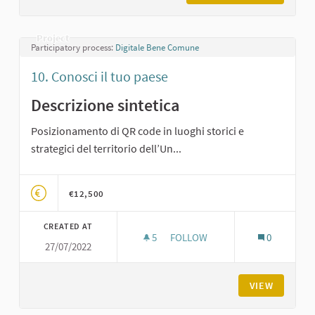
Project
Participatory process:
Digitale Bene Comune
10. Conosci il tuo paese
Descrizione sintetica
Posizionamento di QR code in luoghi storici e
strategici del territorio dell’Un...
€12,500
CREATED AT
5
5 FOLLOWERS
FOLLOW
0
27/07/2022
10. CONOSCI IL TUO PAESE
VIEW