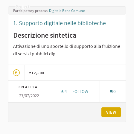
Project
Participatory process:
Digitale Bene Comune
1. Supporto digitale nelle biblioteche
Descrizione sintetica
Attivazione di uno sportello di supporto alla fruizione
di servizi pubblici dig...
€12,500
CREATED AT
4
4 FOLLOWERS
FOLLOW
0
27/07/2022
1. SUPPORTO DIGITALE NELLE 
VIEW