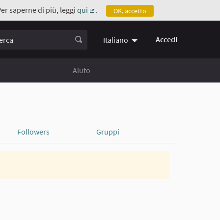
Per saperne di più, leggi
qui
.
OK, accetto
(Collegamento esterno)
ca
Accedi
Italiano
Aiuto
Followers
Gruppi