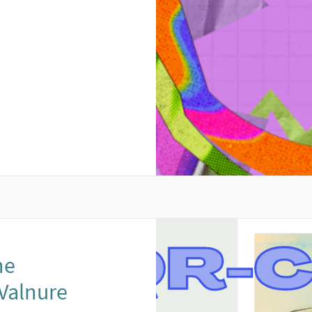
to esterno)
ne
 Valnure