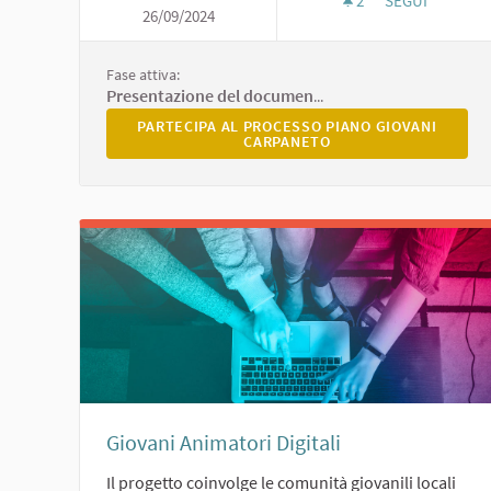
2
2 SOSTENITORI
SEGUI
26/09/2024
PIANO GIOVAN
Fase attiva:
Presentazione del documento, consultazione online e chiusura
PARTECIPA AL PROCESSO PIANO GIOVANI CARP
PARTECIPA AL PROCESSO PIANO GIOVANI
CARPANETO
Giovani Animatori Digitali
Il progetto coinvolge le comunità giovanili locali