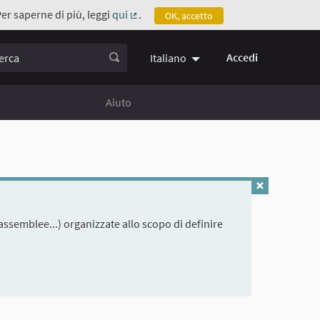
Per saperne di più, leggi
qui
.
OK, accetto
(Collegamento esterno)
ca
Accedi
Italiano
Aiuto
assemblee...) organizzate allo scopo di definire