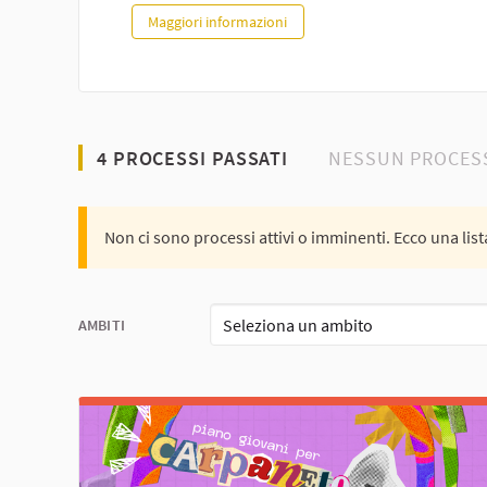
QR-Code per la narrazione partecipata dell’Unione V
Maggiori informazioni
4 PROCESSI PASSATI
NESSUN PROCESS
Non ci sono processi attivi o imminenti. Ecco una lista
Seleziona un ambito
AMBITI