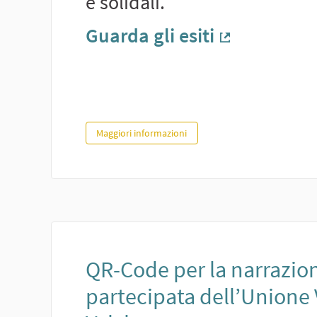
e solidali.
Guarda gli esiti
(Collegamen
Piano Giovani Carpaneto
Maggiori informazioni
QR-Code per la narrazio
partecipata dell’Unione