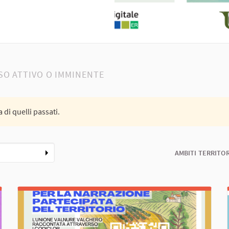
alnure Valchero
O ATTIVO O IMMINENTE
 di quelli passati.
AMBITI TERRITOR