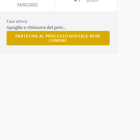
3
3 SOSTENITORI
SEGUI
RRAZIONE PARTECIPATA DELL’UNIONE VALNURE VALCHERO
14/02/2022
DIGITALE BENE COMUNE
Fase attiva:
Spoglio e chiusura del percorso
E PARTECIPATA DELL’UNIONE VALNURE VALCHERO
PARTECIPA AL PROCESSO DIGITALE BENE COMUNE
PARTECIPA AL PROCESSO DIGITALE BENE
COMUNE