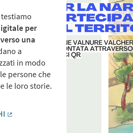
 testiamo
igitale per
raverso una
dano a
izzati in modo
 le persone che
 le loro storie.
HI
(Collegamento esterno)