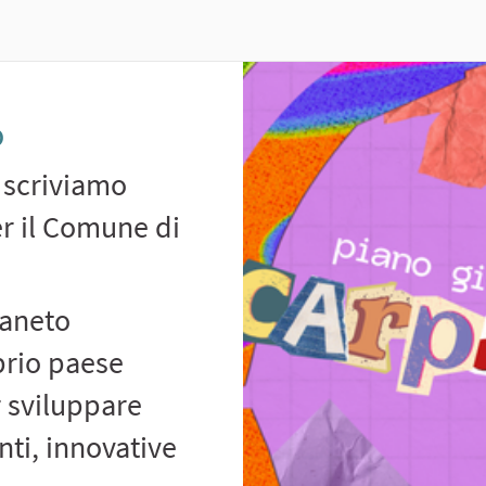
o
 scriviamo
r il Comune di
paneto
oprio paese
r sviluppare
nti, innovative