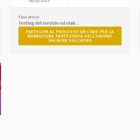
08/02/2023
QR-CODE PER LA NA
I CARPANETO
Fase attiva:
Testing del servizio ed elaborazione delle Linee Guida
PARTECIPA AL PROCESSO QR-CODE PER LA NARRAZION
PARTECIPA AL PROCESSO QR-CODE PER LA
ANETO
NARRAZIONE PARTECIPATA DELL’UNIONE
VALNURE VALCHERO