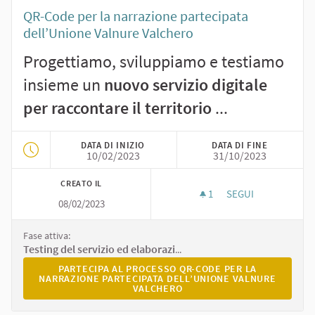
QR-Code per la narrazione partecipata
dell’Unione Valnure Valchero
Progettiamo, sviluppiamo e testiamo
insieme un
nuovo servizio digitale
per raccontare il territorio
...
DATA DI INIZIO
DATA DI FINE
10/02/2023
31/10/2023
CREATO IL
1
1 SOSTENITORI
SEGUI
08/02/2023
QR-CODE PER LA N
Fase attiva:
Testing del servizio ed elaborazione delle Linee Guida
PARTECIPA AL PROCESSO QR-CODE PER LA NARRAZION
PARTECIPA AL PROCESSO QR-CODE PER LA
NARRAZIONE PARTECIPATA DELL’UNIONE VALNURE
VALCHERO