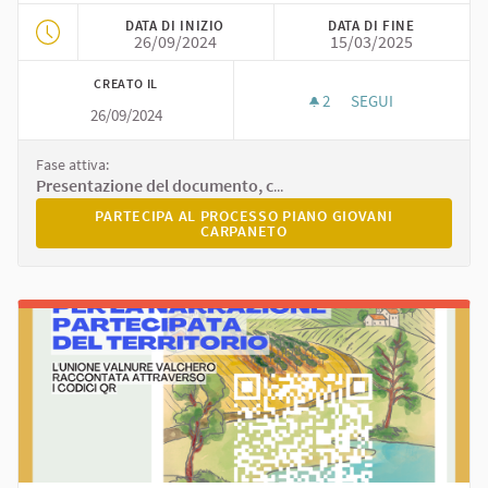
DATA DI INIZIO
DATA DI FINE
26/09/2024
15/03/2025
CREATO IL
2
2 SOSTENITORI
SEGUI
26/09/2024
PIANO GIOVANI CA
Fase attiva:
Presentazione del documento, consultazione online e chiusura
PARTECIPA AL PROCESSO PIANO GIOVANI CARPANETO
PARTECIPA AL PROCESSO PIANO GIOVANI
CARPANETO