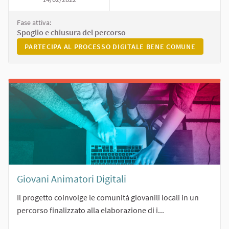
DIGITALE BENE CO
Fase attiva:
Spoglio e chiusura del percorso
PARTECIPA AL PROCESSO DIGITALE BENE COMUNE
PARTECIPA AL PROCESSO DIGITALE BENE COMUNE
Giovani Animatori Digitali
Il progetto coinvolge le comunità giovanili locali in un
percorso finalizzato alla elaborazione di i...