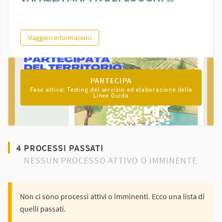
(Collegame
QR-Code per la narrazione partecipata dell’Unione Valnure Valche
Maggiori informazioni
MAGGIORI INFORMAZIONI SUL PR
PARTECIPA
Fase attiva: Testing del servizio ed elaborazione delle
Linee Guida
4 PROCESSI PASSATI
NESSUN PROCESSO ATTIVO O IMMINENTE
Non ci sono processi attivi o imminenti. Ecco una lista di
quelli passati.