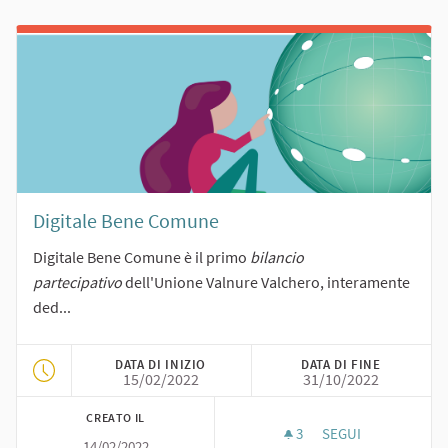
Digitale Bene Comune
Digitale Bene Comune è il primo
bilancio
partecipativo
dell'Unione Valnure Valchero, interamente
ded...
DATA DI INIZIO
DATA DI FINE
15/02/2022
31/10/2022
CREATO IL
3
3 SOSTENITORI
SEGUI
14/02/2022