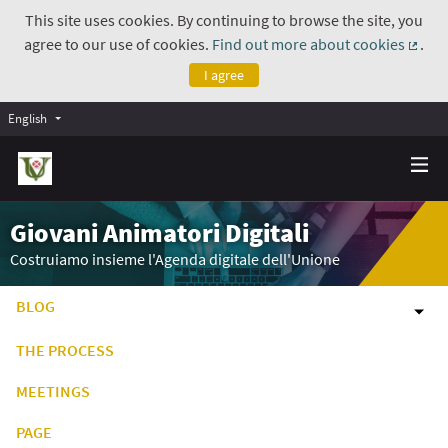
This site uses cookies. By continuing to browse the site, you
agree to our use of cookies.
Find out more about cookies
.
(Exte
I agree
English
Giovani Animatori Digitali
Costruiamo insieme l'Agenda digitale dell'Unione
BLOG
THE PROCESS
MEETINGS
PAGE