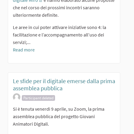
digitale Miro
e hanno elaborato alcune proposte
(External link)
che nel corso dei prossimi incontri saranno
ulteriormente definite.
Le aree in cui poter attivare iniziative sono 4: la
facilitazione e l’accompagnamento all’uso dei
servizi;...
Read more
Le sfide per il digitale emerse dalla prima
assemblea pubblica
Participant deleted
Si è tenuta venerdì 9 aprile, su Zoom, la prima
assemblea pubblica del progetto Giovani
Animatori Digitali.