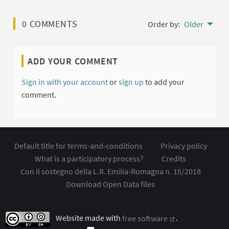
0 COMMENTS
Order by:
Older
ADD YOUR COMMENT
Sign in with your account
or
sign up
to add your
comment.
Default title for terms-and-conditions
Privacy policy
What is a participatory process?
Credits
Con il sostegno della L.R. Emilia-Romagna n. 15/2018
Download Open Data files
Website made with
free software
.
(External link)