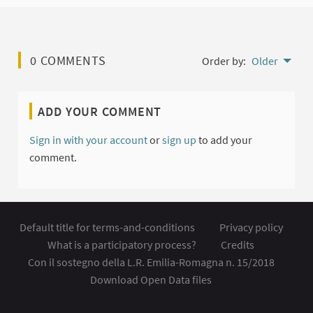
0 COMMENTS
Order by:
Older
ADD YOUR COMMENT
Sign in with your account
or
sign up
to add your
comment.
Default title for terms-and-conditions
Privacy policy
What is a participatory process?
Credits
Con il sostegno della L.R. Emilia-Romagna n. 15/2018
Download Open Data files