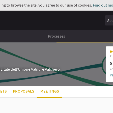
uing to browse the site, you agree to our use of cookies.
Find out mo
Sear
Processes
PH
S
digitale dell’Unione Valnure Valchero
20
P
ETS
PROPOSALS
MEETINGS