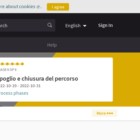
re about cookies
.
I agree
(External link)
ch
Sign In
English
Help
ASE 6 OF 6
poglio e chiusura del percorso
22-10-19 - 2022-10-31
rocess phases
More