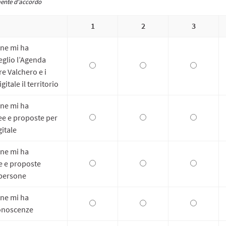
mente d'accordo
1
2
3
one mi ha
glio l’Agenda
re Valchero e i
itale il territorio
one mi ha
ee e proposte per
gitale
one mi ha
e e proposte
e persone
one mi ha
conoscenze