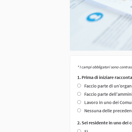
* I campi obbligatori sono contras
1. Prima di iniziare racconta
Se
Faccio parte di un’organi
sei
Faccio parte dell'ammin
una
Lavoro in uno dei Comun
persona
Nessuna delle precedent
e
non
2. Sei residente in uno dei
un
Sì