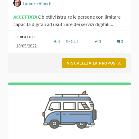
Lorenzo Alberti
ACCETTATA
Obiettivi Istruire le persone con limitare
capacità digitali ad usufruire dei servizi digitali...
CREATO IL
4
4 SOSTENITORI
SEGUI
0
0
18/05/2022
GLI ANGELI DELLO SPID
VISUALIZZA LA PROPOSTA
GLI ANG