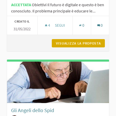
ACCETTATA
Obiettivi Il futuro è digitale e questo è ben
conosciuto. Il problema principale è educare le...
CREATO IL
4
4 SOSTENITORI
SEGUI
0
0
31/05/2022
BIG CHANGERS – UNIONE DIGITALE
VISUALIZZA LA PROPOSTA
BIG CHA
Gli Angeli dello Spid