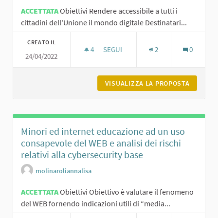
ACCETTATA
Obiettivi Rendere accessibile a tutti i
cittadini dell'Unione il mondo digitale Destinatari...
CREATO IL
4
4 SOSTENITORI
SEGUI
2
0
24/04/2022
SMART UNIONE VALNURE VALCHERO
VISUALIZZA LA PROPOSTA
SMART U
Minori ed internet educazione ad un uso
consapevole del WEB e analisi dei rischi
relativi alla cybersecurity base
molinaroliannalisa
ACCETTATA
Obiettivi Obiettivo è valutare il fenomeno
del WEB fornendo indicazioni utili di “media...