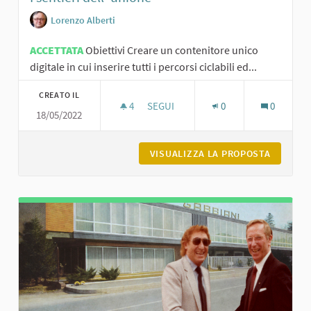
Lorenzo Alberti
ACCETTATA
Obiettivi Creare un contenitore unico
digitale in cui inserire tutti i percorsi ciclabili ed...
CREATO IL
4
4 SOSTENITORI
SEGUI
0
0
18/05/2022
I SENTIERI DELL' UNIONE
VISUALIZZA LA PROPOSTA
I SENTIE