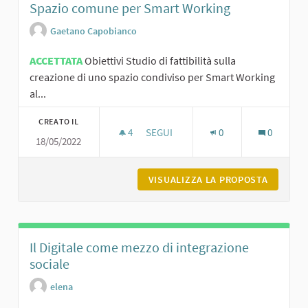
Spazio comune per Smart Working
Gaetano Capobianco
ACCETTATA
Obiettivi Studio di fattibilità sulla
creazione di uno spazio condiviso per Smart Working
al...
CREATO IL
4
4 SOSTENITORI
SEGUI
0
0
18/05/2022
SPAZIO COMUNE PER SMART WORKI
VISUALIZZA LA PROPOSTA
SPAZIO 
Il Digitale come mezzo di integrazione
sociale
elena