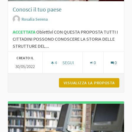
Conosci il tuo paese
Rosalia Serena
ACCETTATA
Obiettivi CON QUESTA PROPOSTA TUTTI I
CITTADINI POSSONO CONOSCERE LA STORIA DELLE
STRUTTURE DEL...
CREATO IL
4
4 SOSTENITORI
SEGUI
0
0
30/05/2022
CONOSCI IL TUO PAESE
VISUALIZZA LA PROPOSTA
CONOSCI