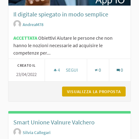
Il digitale spiegato in modo semplice
AndreaM78
ACCETTATA
Obiettivi Aiutare le persone che non
hanno le nozioni necessarie ad acquisire le
competenze per...
CREATO IL
4
4 SOSTENITORI
SEGUI
0
0
23/04/2022
IL DIGITALE SPIEGATO IN MODO SEMP
VISUALIZZA LA PROPOSTA
IL DIGI
Smart Unione Valnure Valchero
Silvia Callegari