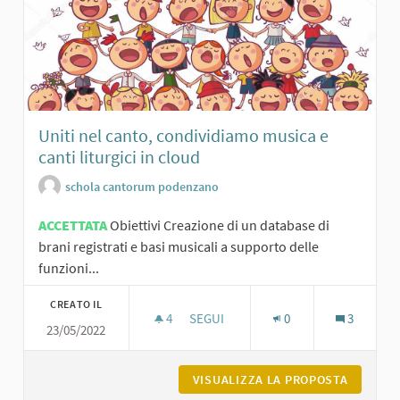
Uniti nel canto, condividiamo musica e
canti liturgici in cloud
schola cantorum podenzano
ACCETTATA
Obiettivi Creazione di un database di
brani registrati e basi musicali a supporto delle
funzioni...
CREATO IL
4
4 SOSTENITORI
SEGUI
0
3
23/05/2022
UNITI NEL CANTO, CONDIVIDIAMO MU
VISUALIZZA LA PROPOSTA
UNITI N