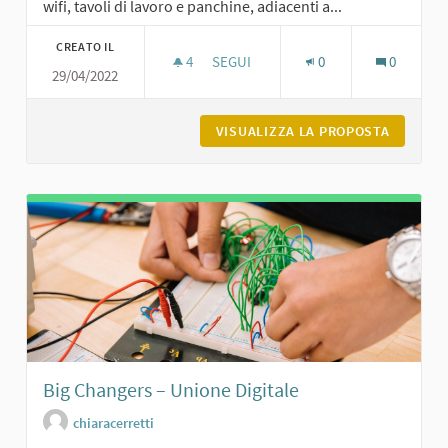
wifi, tavoli di lavoro e panchine, adiacenti a...
CREATO IL
4
4 SOSTENITORI
SEGUI
0
0
29/04/2022
COWORKING COMMUNITY
VISUALIZZA LA PROPOSTA
COWORK
Big Changers – Unione Digitale
chiaracerretti