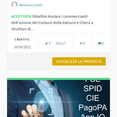
Monica Curotti
ACCETTATA
Obiettivi Aiutare i commercianti
dell'unione dei Comuni della Valnure e Chero a
sfruttare al...
CREATO IL
4
4 SOSTENITORI
SEGUI
0
0
28/04/2022
GOOGLE E I SOCIAL MEDIA PER FARSI
VISUALIZZA LA PROPOSTA
GOOGLE 