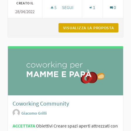
CREATO IL
5
5 SOSTENITORI
SEGUI
1
0
28/04/2022
MINORI ED INTERNET EDUCAZIONE AD
VISUALIZZA LA PROPOSTA
MINORI 
Coworking Community
Giacomo Grilli
ACCETTATA
Obiettivi Creare spazi aperti attrezzati con