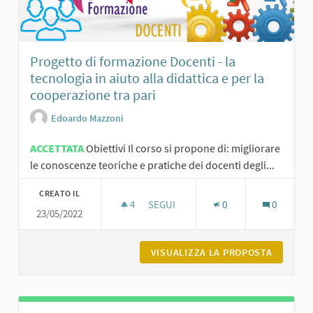
Progetto di formazione Docenti - la
tecnologia in aiuto alla didattica e per la
cooperazione tra pari
Edoardo Mazzoni
ACCETTATA
Obiettivi Il corso si propone di: migliorare
le conoscenze teoriche e pratiche dei docenti degli...
CREATO IL
4
4 SOSTENITORI
SEGUI
0
0
23/05/2022
PROGETTO DI FORMAZIONE DOCENTI -
VISUALIZZA LA PROPOSTA
PROGETT