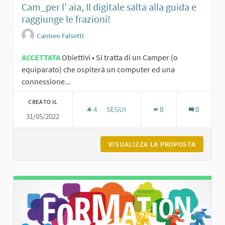
Cam_per l' aia, Il digitale salta alla guida e
raggiunge le frazioni!
Carmen Falsetti
ACCETTATA
Obiettivi • Si tratta di un Camper (o
equiparato) che ospiterà un computer ed una
connessione...
CREATO IL
4
4 SOSTENITORI
SEGUI
0
0
31/05/2022
VISUALIZZA LA PROPOSTA
CAM_PER 