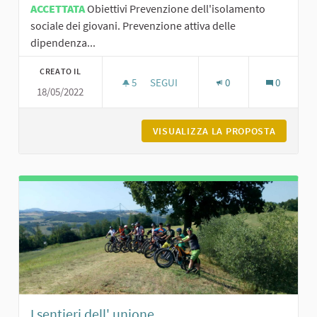
ACCETTATA
Obiettivi Prevenzione dell'isolamento
sociale dei giovani. Prevenzione attiva delle
dipendenza...
CREATO IL
5
5 SOSTENITORI
SEGUI
0
0
18/05/2022
IL DIGITALE COME MEZZO DI INTEGR
VISUALIZZA LA PROPOSTA
IL DIGI
I sentieri dell' unione