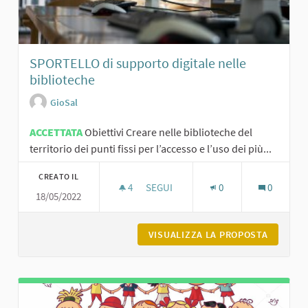
SPORTELLO di supporto digitale nelle
biblioteche
GioSal
ACCETTATA
Obiettivi Creare nelle biblioteche del
territorio dei punti fissi per l’accesso e l’uso dei più...
CREATO IL
4
4 SOSTENITORI
SEGUI
0
0
18/05/2022
SPORTELLO DI SUPPORTO DIGITALE 
VISUALIZZA LA PROPOSTA
SPORTEL