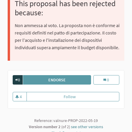
This proposal has been rejected
because:
Non ammessa al voto. La proposta non è conforme ai
requisiti definiti nel patto di partecipazione. Il costo
per l'acquisto e l'installazione dei dispositivi
individuati supera ampiamente il budget disponibile.
0
ENDORSE
MAXI SCHERMI DIGITALI PER INFORMA
Maxi schermi digi
0
4
Follow
Maxi schermi digitali per informaz
4 followers
Reference: valnure-PROP-2022-05-19
Version number 2
(of 2)
see other versions