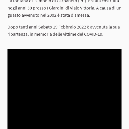
La fontana è il simbolo di Carpaneto (PC). È stata costruita
negli anni 30 presso I Giardini di Viale Vittoria. A causa di un
guasto avvenuto nel 2002 è stata dismessa.
Dopo tanti anni Sabato 19 Febbraio 2022 è avvenuta la sua
ripartenza, in memoria delle vittime del COVID-19.