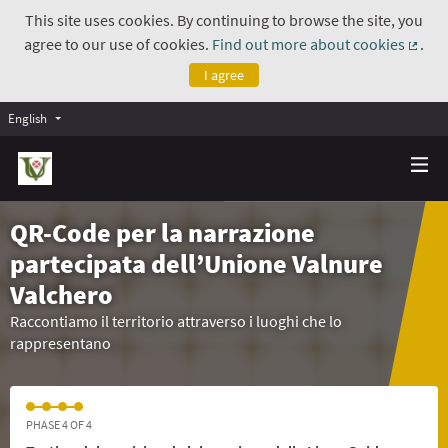
This site uses cookies. By continuing to browse the site, you
agree to our use of cookies.
Find out more about cookies
.
(Exte
I agree
English
QR-Code per la narrazione
partecipata dell’Unione Valnure
Valchero
Raccontiamo il territorio attraverso i luoghi che lo
rappresentano
PHASE 4 OF 4