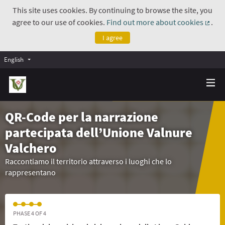
This site uses cookies. By continuing to browse the site, you
agree to our use of cookies.
Find out more about cookies
.
(Exte
I agree
English
QR-Code per la narrazione
partecipata dell’Unione Valnure
Valchero
Raccontiamo il territorio attraverso i luoghi che lo
rappresentano
PHASE 4 OF 4