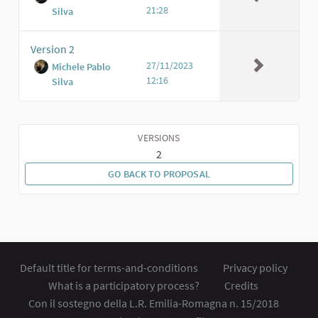
21:28
Silva
Version 2
27/11/2023
Michele Pablo
12:16
Silva
VERSIONS
2
GO BACK TO PROPOSAL
Default title for terms-and-conditions
Privacy policy
What is a participatory process?
Credits
Con il sostegno della L.R. Emilia-Romagna n. 15/2018