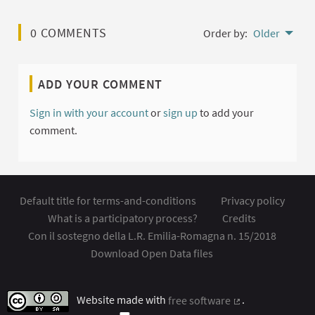
0 COMMENTS
Order by:
Older
ADD YOUR COMMENT
Sign in with your account
or
sign up
to add your
comment.
Default title for terms-and-conditions
Privacy policy
What is a participatory process?
Credits
Con il sostegno della L.R. Emilia-Romagna n. 15/2018
Download Open Data files
Website made with
free software
.
(External link)