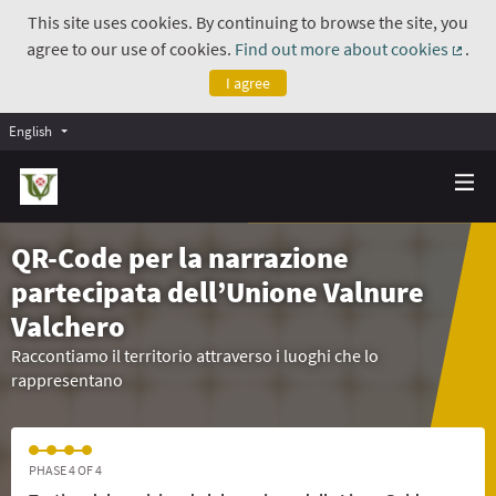
This site uses cookies. By continuing to browse the site, you
agree to our use of cookies.
Find out more about cookies
.
(Exte
I agree
English
QR-Code per la narrazione
partecipata dell’Unione Valnure
Valchero
Raccontiamo il territorio attraverso i luoghi che lo
rappresentano
PHASE 4 OF 4