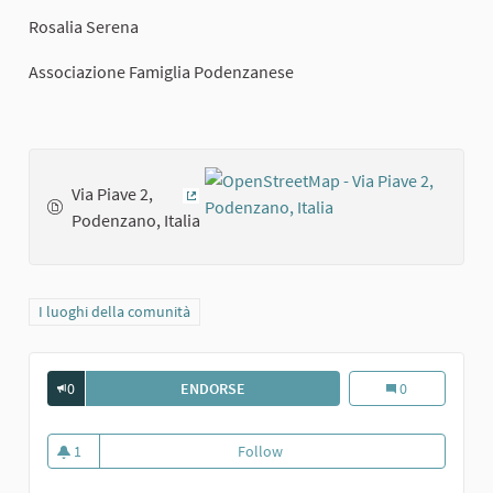
Rosalia Serena
Associazione Famiglia Podenzanese
Via Piave 2,
(External link)
Podenzano, Italia
Filter results for category: I luoghi della comunità
I luoghi della comunità
0
ENDORSE
LA BREVETTI GABBIANI A PODENZAN
La Brevetti Gab
0
1
Follow
La Brevetti Gabbiani a Podenza
1 follower