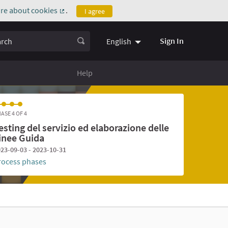
re about cookies
.
I agree
(External link)
ch
Sign In
English
Help
ASE 4 OF 4
esting del servizio ed elaborazione delle
inee Guida
23-09-03 - 2023-10-31
rocess phases