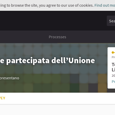
uing to browse the site, you agree to our use of cookies.
Find out mo
Sear
Processes
e partecipata dell’Unione
PH
T
L
20
appresentano
P
VEY