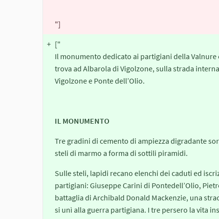
"]
+
["
Il monumento dedicato ai partigiani della Valnure 
trova ad Albarola di Vigolzone, sulla strada interna
Vigolzone e Ponte dell’Olio.
IL MONUMENTO
Tre gradini di cemento di ampiezza digradante sor
steli di marmo a forma di sottili piramidi.
Sulle steli, lapidi recano elenchi dei caduti ed iscr
partigiani: Giuseppe Carini di Pontedell’Olio, Piet
battaglia di Archibald Donald Mackenzie, una straor
si unì alla guerra partigiana. I tre persero la vita in