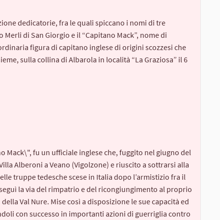
izione dedicatorie, fra le quali spiccano i nomi di tre
ro Merli di San Giorgio e il “Capitano Mack”, nome di
dinaria figura di capitano inglese di origini scozzesi che
sieme, sulla collina di Albarola in località “La Graziosa” il 6
ack\", fu un ufficiale inglese che, fuggito nel giugno del
lla Alberoni a Veano (Vigolzone) e riuscito a sottrarsi alla
le truppe tedesche scese in Italia dopo l’armistizio fra il
 seguì la via del rimpatrio e del ricongiungimento al proprio
i della Val Nure. Mise così a disposizione le sue capacità ed
doli con successo in importanti azioni di guerriglia contro