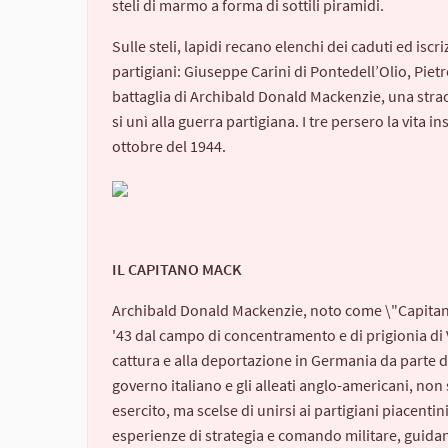
steli di marmo a forma di sottili piramidi.
Sulle steli, lapidi recano elenchi dei caduti ed iscr
partigiani: Giuseppe Carini di Pontedell’Olio, Piet
battaglia di Archibald Donald Mackenzie, una straor
si unì alla guerra partigiana. I tre persero la vita in
ottobre del 1944.
IL CAPITANO MACK
Archibald Donald Mackenzie, noto come \"Capitano M
'43 dal campo di concentramento e di prigionia di Vi
cattura e alla deportazione in Germania da parte del
governo italiano e gli alleati anglo-americani, non
esercito, ma scelse di unirsi ai partigiani piacentin
esperienze di strategia e comando militare, guidan