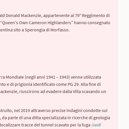
hibald Donald Mackenzie, appartenente al 79° Reggimento di
ato “Queen's Own Cameron Highlanders” hanno consegnato
centina sito a Sperongia di Morfasso.
a Mondiale (negli anni 1941 – 1943) venne utilizzata
o e di prigionia identificato come PG 29. Alla fine di
 Mackenzie, riuscirono ad evadere dalla Villa scavando un
truito, nel 2019 attraverso precise indagini condotte sul
, da parte di una ditta specializzata in ricerche di geologia
ocalizzare tracce del tunnel scavato per la fuga
(vedi