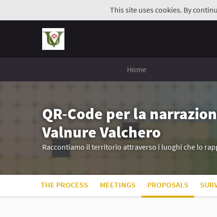
This site uses cookies. By contin
Home
QR-Code per la narrazion
Valnure Valchero
Raccontiamo il territorio attraverso i luoghi che lo r
THE PROCESS
MEETINGS
PROPOSALS
SUR