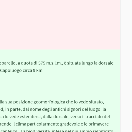
rello, a quota di 575 m.s.l.m., è situata lungo la dorsale
al Capoluogo circa 9 km.
lla sua posizione geomorfologica che lo vede situato,
d, in parte, dal nome degli antichi signori del luogo: la
 lo vede estendersi, dalla dorsale, verso il tracciato del
rende il clima particolarmente gradevole e le primavere
cantevoli. La biodiversità, intesa nel più ampio significato