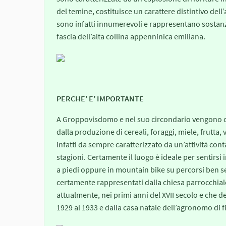
del temine, costituisce un carattere distintivo dell’
sono infatti innumerevoli e rappresentano sostanz
fascia dell’alta collina appenninica emiliana.
PERCHE’ E’ IMPORTANTE
A Groppovisdomo e nel suo circondario vengono con
dalla produzione di cereali, foraggi, miele, frutta, 
infatti da sempre caratterizzato da un’attività con
stagioni. Certamente il luogo è ideale per sentirsi 
a piedi oppure in mountain bike su percorsi ben seg
certamente rappresentati dalla chiesa parrocchiale
attualmente, nei primi anni del XVII secolo e che d
1929 al 1933 e dalla casa natale dell’agronomo di 