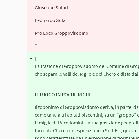
Giuseppe Solari
Leonardo Solari
Pro Loco Groppovisdomo
"]
+
["
La frazione di Groppovisdomo del Comune di Groppa
che separa le valli del Riglio e del Chero e dista d
IL LUOGO IN POCHE RIGHE
Il toponimo di Groppovisdomo deriva, in parte, da
come tanti altri abitati piacentini, su un “groppo” e
famiglia dei Vicedomini. La sua posizione geografica
torrente Chero con esposizione a Sud-Est, questo 
sono caratterizzate da un’esplosione di fioriture in