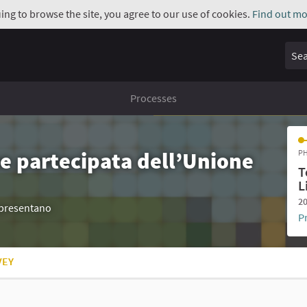
uing to browse the site, you agree to our use of cookies.
Find out mo
Sear
Processes
e partecipata dell’Unione
PH
T
L
20
appresentano
P
VEY