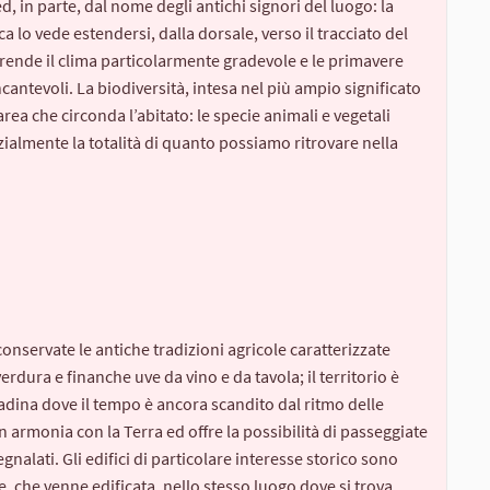
d, in parte, dal nome degli antichi signori del luogo: la
 lo vede estendersi, dalla dorsale, verso il tracciato del
rende il clima particolarmente gradevole e le primavere
cantevoli. La biodiversità, intesa nel più ampio significato
area che circonda l’abitato: le specie animali e vegetali
ialmente la totalità di quanto possiamo ritrovare nella
servate le antiche tradizioni agricole caratterizzate
verdura e finanche uve da vino e da tavola; il territorio è
tadina dove il tempo è ancora scandito dal ritmo delle
in armonia con la Terra ed offre la possibilità di passeggiate
nalati. Gli edifici di particolare interesse storico sono
, che venne edificata, nello stesso luogo dove si trova