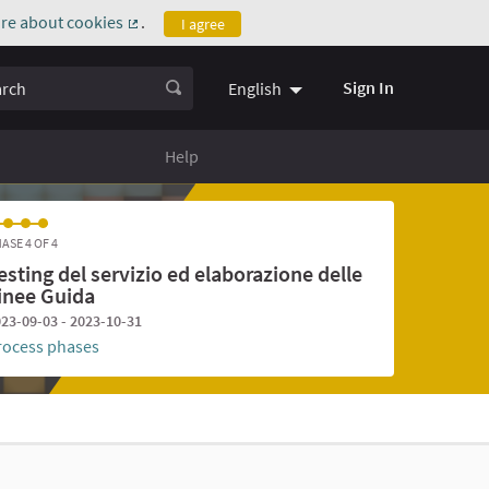
re about cookies
.
I agree
(External link)
ch
Sign In
English
Help
ASE 4 OF 4
esting del servizio ed elaborazione delle
inee Guida
23-09-03 - 2023-10-31
rocess phases