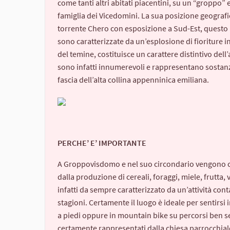
come tanti altri abitati piacentini, su un “groppo” e
famiglia dei Vicedomini. La sua posizione geografica
torrente Chero con esposizione a Sud-Est, questo 
sono caratterizzate da un’esplosione di fioriture in
del temine, costituisce un carattere distintivo dell’
sono infatti innumerevoli e rappresentano sostanz
fascia dell’alta collina appenninica emiliana.
PERCHE’ E’ IMPORTANTE
A Groppovisdomo e nel suo circondario vengono con
dalla produzione di cereali, foraggi, miele, frutta, 
infatti da sempre caratterizzato da un’attività con
stagioni. Certamente il luogo è ideale per sentirsi 
a piedi oppure in mountain bike su percorsi ben seg
certamente rappresentati dalla chiesa parrocchiale