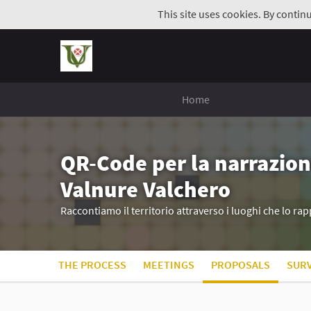
This site uses cookies. By contin
Home
QR-Code per la narrazion
Valnure Valchero
Raccontiamo il territorio attraverso i luoghi che lo r
THE PROCESS
MEETINGS
PROPOSALS
SUR