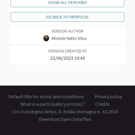
SHOW ALL VERSIONS
GO BACK TO PROPOSAL
VERSION AUTHOR
Michele Pablo Silva
VERSION CREATED AT
22/06/2023 19:49
Default title for terms-and-conditions
Privacy policy
What is a participatory process?
Credits
Con il sostegno della L.R. Emilia-Romagna n. 15/2018
Download Open Data files