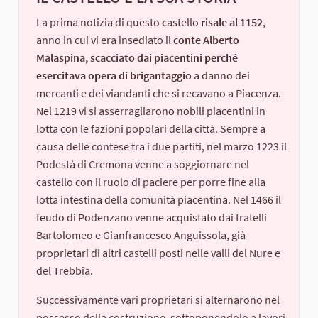
La prima notizia di questo castello
risale al 1152
,
anno in cui vi era insediato il
conte Alberto
Malaspina, scacciato dai piacentini perché
esercitava opera di brigantaggio
a danno dei
mercanti e dei viandanti che si recavano a Piacenza.
Nel 1219 vi si asserragliarono nobili piacentini in
lotta con le fazioni popolari della città. Sempre a
causa delle contese tra i due partiti, nel marzo 1223 il
Podestà di Cremona venne a soggiornare nel
castello con il ruolo di paciere per porre fine alla
lotta intestina della comunità piacentina. Nel 1466 il
feudo di Podenzano venne acquistato dai fratelli
Bartolomeo e Gianfrancesco Anguissola, già
proprietari di altri castelli posti nelle valli del Nure e
del Trebbia.
Successivamente vari proprietari si alternarono nel
possesso della costruzione, sottoponendolo a lavori