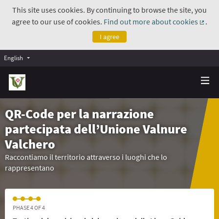
This site uses cookies. By continuing to browse the site, you
agree to our use of cookies.
Find out more about cookies
.
(Exte
I agree
English
QR-Code per la narrazione
partecipata dell’Unione Valnure
Valchero
Raccontiamo il territorio attraverso i luoghi che lo
rappresentano
PHASE 4 OF 4