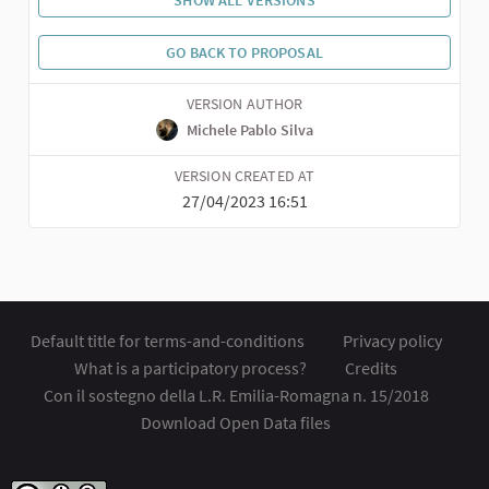
SHOW ALL VERSIONS
GO BACK TO PROPOSAL
VERSION AUTHOR
Michele Pablo Silva
VERSION CREATED AT
27/04/2023 16:51
Default title for terms-and-conditions
Privacy policy
What is a participatory process?
Credits
Con il sostegno della L.R. Emilia-Romagna n. 15/2018
Download Open Data files