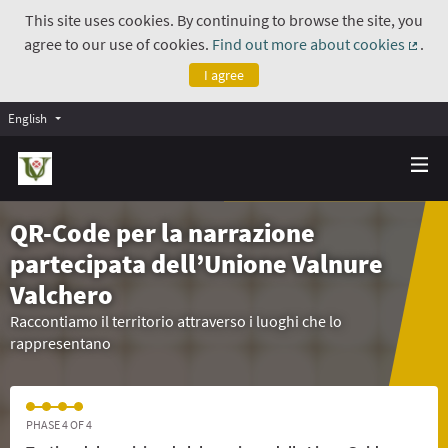
This site uses cookies. By continuing to browse the site, you
agree to our use of cookies.
Find out more about cookies
.
(Exte
I agree
English
QR-Code per la narrazione
partecipata dell’Unione Valnure
Valchero
Raccontiamo il territorio attraverso i luoghi che lo
rappresentano
PHASE 4 OF 4