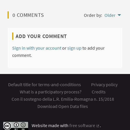
0 COMMENTS
Order by:
Older
ADD YOUR COMMENT
Sign in with your account
or
sign up
to add your
comment.
Default title for terms-and-conditions
Privacy policy
What is a participatory process?
Credits
Con il sostegno della L.R. Emilia-Romagna n. 15/2018
Download Open Data files
Website made with
free software
.