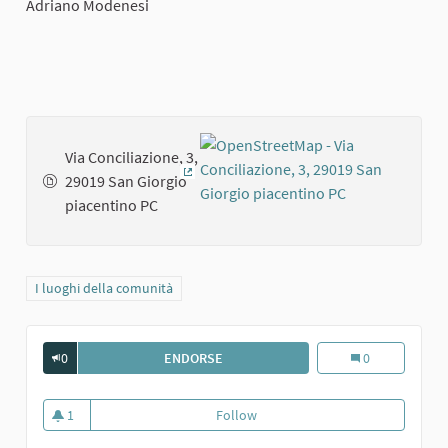
Adriano Modenesi
Via Conciliazione, 3,
29019 San Giorgio
(External link)
piacentino PC
Filter results for category: I luoghi della comunità
I luoghi della comunità
0
ENDORSE
ROCCA DI SAN GIORGIO
Rocca di San Gio
0
1
Follow
Rocca di San Giorgio
1 follower