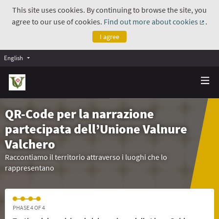
This site uses cookies. By continuing to browse the site, you
agree to our use of cookies.
Find out more about cookies
.
(Exte
I agree
English
QR-Code per la narrazione
partecipata dell’Unione Valnure
Valchero
Raccontiamo il territorio attraverso i luoghi che lo
rappresentano
PHASE 4 OF 4