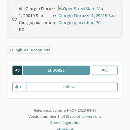
Via Giorgio Fioruzzi,
1, 29019 San
(External link)
Giorgio piacentino
PC
Filter results for category: I luoghi della comunità
I luoghi della comunità
0
ENDORSE
LA D.A.F. A SAN GIORGIO
La D.A.F. a San G
0
1
Follow
La D.A.F. a San Giorgio
1 follower
Reference: valnure-PROP-2023-04-37
Version number 3
(of 3)
see other versions
Check fingerprint
Share