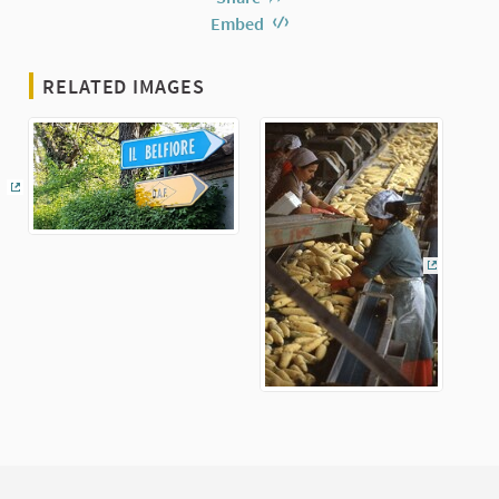
Embed
RELATED IMAGES
(External link)
(External 