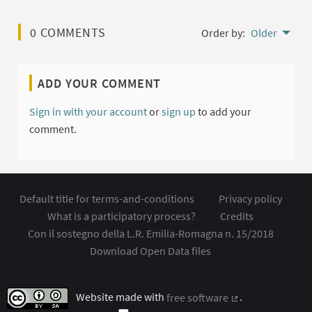
0 COMMENTS
Order by:
Older
ADD YOUR COMMENT
Sign in with your account
or
sign up
to add your
comment.
Default title for terms-and-conditions
Privacy policy
What is a participatory process?
Credits
Con il sostegno della L.R. Emilia-Romagna n. 15/2018
Download Open Data files
Website made with
free software
.
(External link)