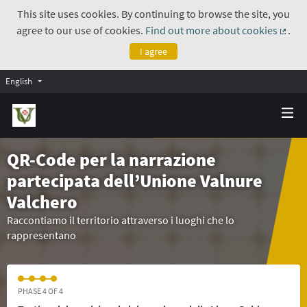
This site uses cookies. By continuing to browse the site, you
agree to our use of cookies.
Find out more about cookies
.
(Exte
I agree
English
QR-Code per la narrazione
partecipata dell’Unione Valnure
Valchero
Raccontiamo il territorio attraverso i luoghi che lo
rappresentano
PHASE 4 OF 4